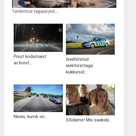
Tankimise tagajärjed...
Pisut kodumaist
Iseehitatud
actionit...
elektrirattaga
kukkunud...
Niisiis, kumb on...
Sõidame! Mis saakski...