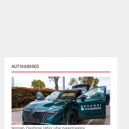
AUTOUUDISED
Nissan Qashqai läbis ühe paagitäiega...