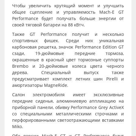
Чтобы увеличить крутящий момент и улучшить
общее сцепление и управляемость Mach-E GT
Performance будет получать больше энергии от
своей тяговой батареи на 88 кВтч.
Также GT Performance получит и несколько
спортивных фишек. Среди них уникальная
карбоновая решетка, значок Performance Edition GT
сзади, 19-дюймовые передние тормоза,
окрашенные в красный цвет тормозные суппорты
Brembo и 20-дюймовые колеса цвета черного
дерева. Специальный выпуск также
предусматривает комплект летних шин Pirelli и
амортизаторы MagneRide.
Салон электромобиля имеет эксклюзивные
передние сиденья, алюминиевую аппликацию на
приборной панели, обивку Performance Grey ActiveX
со специальными металлическими строчками и
перфорированными светоотражающими вставками
Miko.
Обе версии Mach-E GT и GT Performance будут