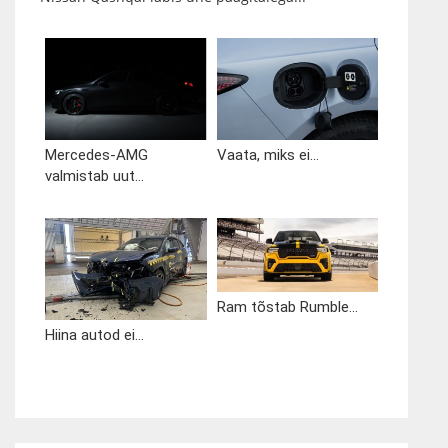
Mercedes-AMG
Vaata, miks ei...
valmistab uut...
Ram tõstab Rumble...
Hiina autod ei...