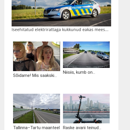
Iseehitatud elektrirattaga kukkunud eakas mees...
Niisiis, kumb on...
Sõidame! Mis saakski...
Tallinna–Tartu maanteel
Raske avarii teinud...