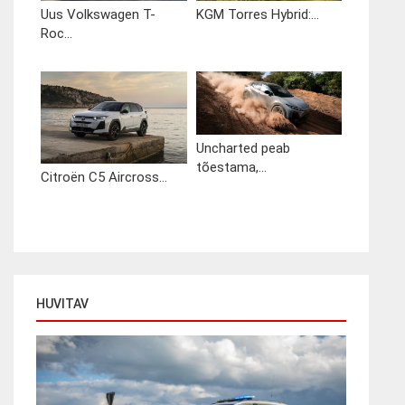
Uus Volkswagen T-
KGM Torres Hybrid:...
Roc...
Uncharted peab
tõestama,...
Citroën C5 Aircross...
HUVITAV