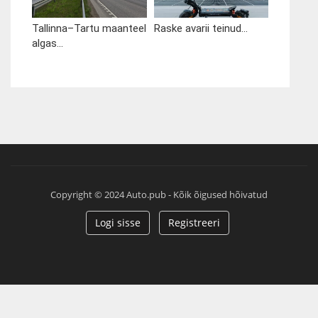
Tallinna–Tartu maanteel
Raske avarii teinud...
algas...
Copyright © 2024 Auto.pub - Kõik õigused hõivatud
Logi sisse
Registreeri