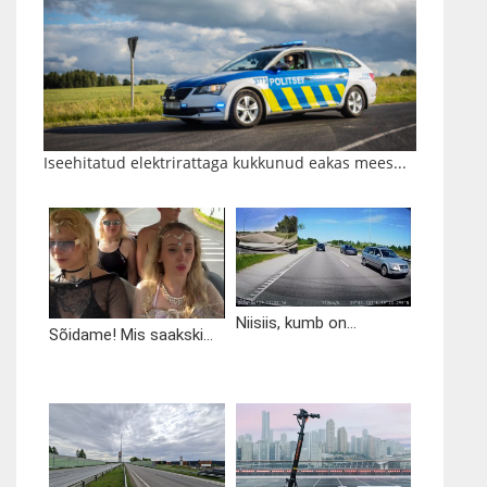
Iseehitatud elektrirattaga kukkunud eakas mees...
Niisiis, kumb on...
Sõidame! Mis saakski...