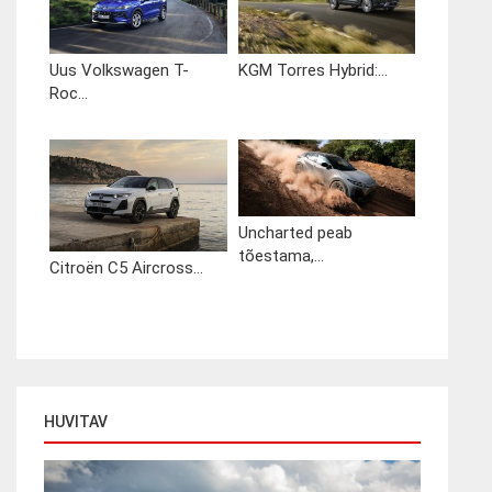
Uus Volkswagen T-
KGM Torres Hybrid:...
Roc...
Uncharted peab
tõestama,...
Citroën C5 Aircross...
HUVITAV