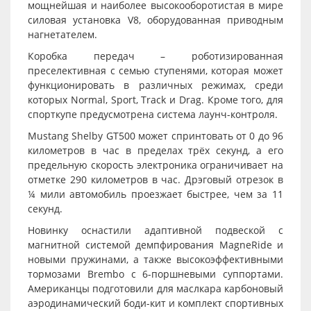
мощнейшая и наиболее высокооборотистая в мире
силовая установка V8, оборудованная приводным
нагнетателем.
Коробка передач – роботизированная
преселективная с семью ступенями, которая может
функционировать в различных режимах, среди
которых Normal, Sport, Track и Drag. Кроме того, для
спорткупе предусмотрена система лаунч-контроля.
Mustang Shelby GT500 может спринтовать от 0 до 96
километров в час в пределах трёх секунд, а его
предельную скорость электроника ограничивает на
отметке 290 километров в час. Дрэговый отрезок в
¼ мили автомобиль проезжает быстрее, чем за 11
секунд.
Новинку оснастили адаптивной подвеской с
магнитной системой демпфирования MagneRide и
новыми пружинами, а также высокоэффективными
тормозами Brembo с 6-поршневыми суппортами.
Американцы подготовили для маслкара карбоновый
аэродинамический боди-кит и комплект спортивных