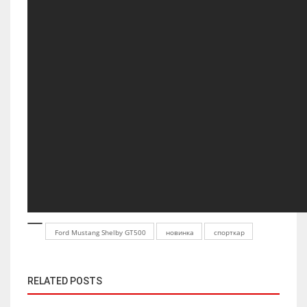
Ford Mustang Shelby GT500
новинка
спорткар
RELATED POSTS