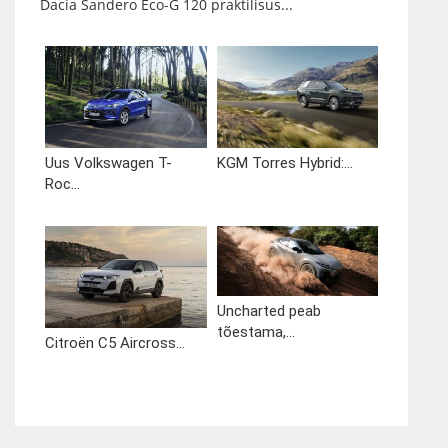
Dacia Sandero Eco-G 120 praktilisus...
Uus Volkswagen T-
KGM Torres Hybrid:...
Roc...
Uncharted peab
tõestama,...
Citroën C5 Aircross...