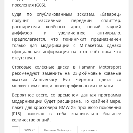
поколения (G05).
Судя по опубликованным эскизам, «баварец»
получит массивный передний сплиттер,
расширители колёсных арок, новый задний
диффузор и увеличенное антикрыло.
Предполагается, что тюнинг-кит предназначен
только для модификаций с M-пакетом, однако
официальная информация на этот счёт пока что
отсутствует.
Стоковые колёсные диски в Hamann Motorsport
рекомендуют заменить на 23-дюймовые кованые
«катки» Anniversary Evo чёрного цвета со
множеством спиц и низкопрофильными шинами.
Вероятнее всего, со временем данная программа
модернизации будет расширена. По крайней мере,
пакет для кроссовера BMW X5 прошлого поколения
(F15) включал в себя значительно большее
количество опций.
BMW X5
Hamann Motorsport
кроссовер