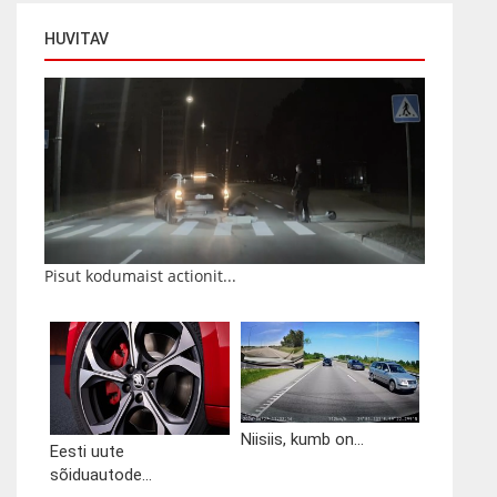
HUVITAV
Pisut kodumaist actionit...
Niisiis, kumb on...
Eesti uute
sõiduautode...