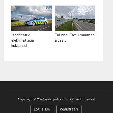
Iseehitatud
Tallinna–Tartu maanteel
elektrirattaga
algas...
kukkunud...
Copyright © 2024 Auto.pub - Kõik õigused hõivatud
Logi sisse
Registreeri