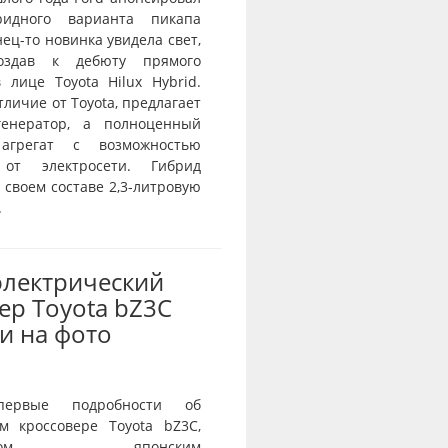
ридного варианта пикапа
нец-то новинка увидела свет,
оздав к дебюту прямого
 лице Toyota Hilux Hybrid.
отличие от Toyota, предлагает
генератор, а полноценный
агрегат с возможностью
 от электросети. Гибрид
 своем составе 2,3-литровую
.
электрический
ер Toyota bZ3C
и на фото
первые подробности об
ом кроссовере Toyota bZ3C,
танном японским