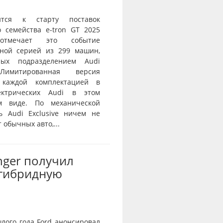
ится к старту поставок
о семейства e-tron GT 2025
тмечает это событие
ной серией из 299 машин,
нных подразделением Audi
 Лимитированная версия
 каждой комплектацией в
ектрических Audi в этом
ом виде. По механической
ь Audi Exclusive ничем не
 обычных авто,...
nger получил
-гибридную
лого года Ford анонсировал