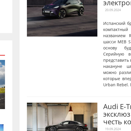
электро
20.09.2024
Испанский б
компактны
названием R
шасси MEB Sh
основу буд
Серийную в
представить 
накануне ш
можно разл
которые впе
Urban Rebel.
Audi E-
эксклюз
честь к
19.09.2024