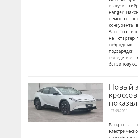
выпуск гиб
Ranger. Нако
немного оп
конкурента в
Зато Ford, в 
не стартер-
гибридный 
подзарядки
объединяет в
бензиновую..
Новый 
кроссов
показал
17.09.2024
Раскрыты 
электрическ
разрабо