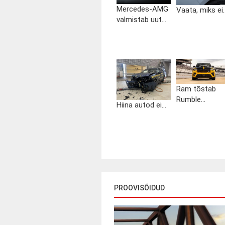
Mercedes-AMG
Vaata, miks ei..
valmistab uut...
Ram tõstab
Rumble...
Hiina autod ei...
PROOVISÕIDUD