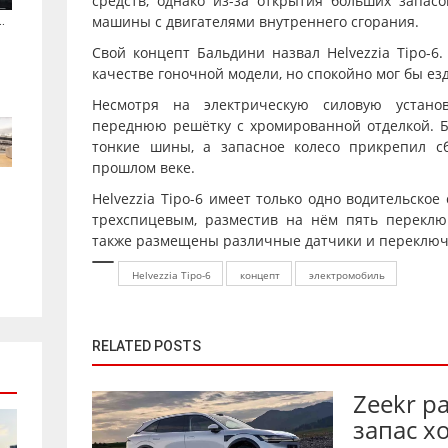
средств, однако из-за открытия больших запа
.
машины с двигателями внутреннего сгорания.
Свой концепт Бальдини назвал Helvezzia Tipo-6
качестве гоночной модели, но спокойно мог бы ез
Несмотря на электрическую силовую устано
переднюю решётку с хромированной отделкой. Б
тонкие шины, а запасное колесо прикрепил сб
прошлом веке.
Helvezzia Tipo-6 имеет только одно водительское
трехспицевым, разместив на нём пять переклю
также размещены различные датчики и переключ
Helvezzia Tipo-6
концепт
электромобиль
RELATED POSTS
Zeekr р
запас х