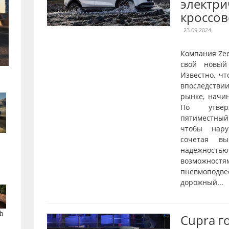
электри
кроссов
23.09.2024
Компания Ze
свой новый
Известно, чт
впоследстви
рынке, начи
По утверж
пятиместны
чтобы нару
сочетая вы
надежнос
возможностя
пневмопод
дорожный...
b
Cupra г