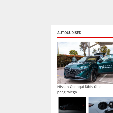
AUTOUUDISED
Nissan Qashqai läbis ühe
paagitäiega...