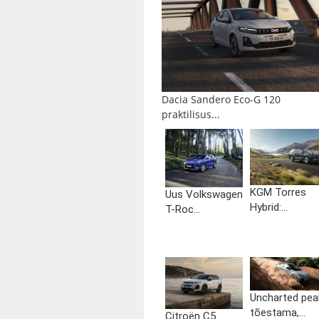
Dacia Sandero Eco-G 120
praktilisus...
KGM Torres
Uus Volkswagen
Hybrid:...
T-Roc...
Uncharted pea
tõestama,...
Citroën C5