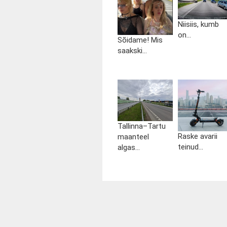
Niisiis, kumb
on...
Sõidame! Mis
saakski...
Tallinna–Tartu
Raske avarii
maanteel
teinud...
algas...