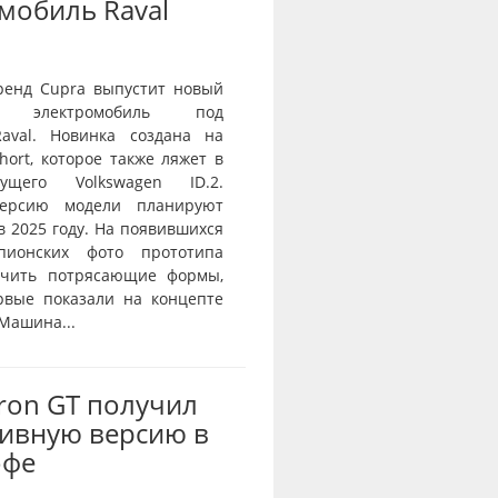
мобиль Raval
ренд Cupra выпустит новый
й электромобиль под
aval. Новинка создана на
ort, которое также ляжет в
ущего Volkswagen ID.2.
ерсию модели планируют
в 2025 году. На появившихся
пионских фото прототипа
ичить потрясающие формы,
рвые показали на концепте
 Машина...
Tron GT получил
ивную версию в
офе