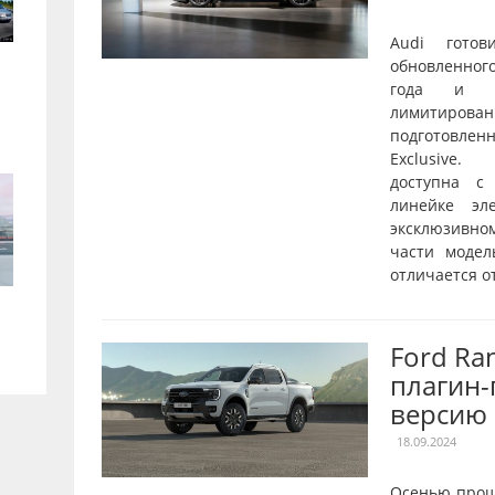
Audi готов
обновленног
года и о
лимитирован
подготовле
Exclusive.
доступна с
линейке эл
эксклюзивн
части модел
отличается от
Ford Ra
плагин
версию
18.09.2024
Осенью прош