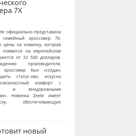
ческого
ера 7X
ekr официально представила
 семейный кроссовер 7X.
о цены на новинку, которая
и появится на европейском
наются от 32 500 долларов.
дению производителя,
й кроссовер был «создан,
шить статус-кво, искусно
сококлассный комфорт с
тью и внедорожными
ми». Новинка Zeekr имеет
веску, обеспечивающую
отовит новый