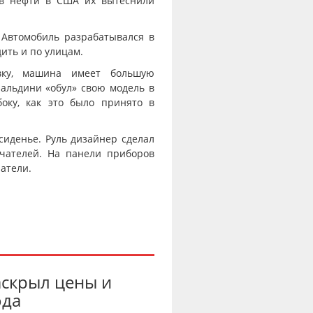
сов нефти в США их вытеснили
. Автомобиль разрабатывался в
дить и по улицам.
вку, машина имеет большую
альдини «обул» свою модель в
оку, как это было принято в
 сиденье. Руль дизайнер сделал
чателей. На панели приборов
атели.
аскрыл цены и
ода