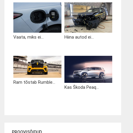
Vaata, miks ei...
Hiina autod ei...
Ram tõstab Rumble...
Kas Škoda Peaq...
PROOVISÕIDUD