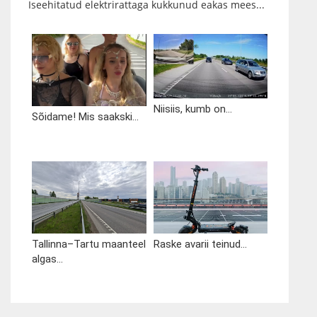
Iseehitatud elektrirattaga kukkunud eakas mees...
Niisiis, kumb on...
Sõidame! Mis saakski...
Tallinna–Tartu maanteel
Raske avarii teinud...
algas...