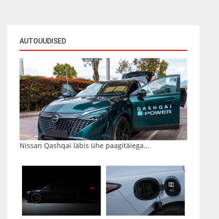
AUTOUUDISED
Nissan Qashqai läbis ühe paagitäiega...