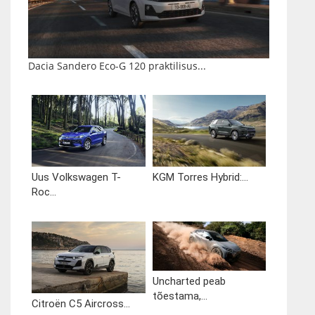
Dacia Sandero Eco-G 120 praktilisus...
Uus Volkswagen T-
KGM Torres Hybrid:...
Roc...
Uncharted peab
tõestama,...
Citroën C5 Aircross...