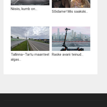
Niisiis, kumb on...
Sõidame! Mis saakski...
Tallinna–Tartu maanteel
Raske avarii teinud...
algas...