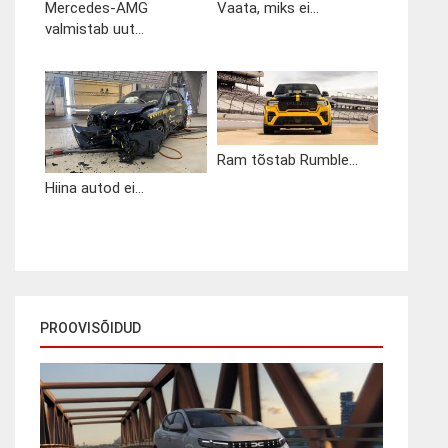
Mercedes-AMG
Vaata, miks ei...
valmistab uut...
Ram tõstab Rumble...
Hiina autod ei...
PROOVISÕIDUD