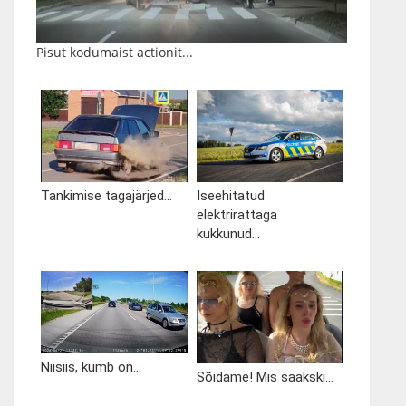
Pisut kodumaist actionit...
Tankimise tagajärjed...
Iseehitatud
elektrirattaga
kukkunud...
Niisiis, kumb on...
Sõidame! Mis saakski...