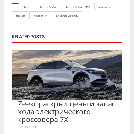
Isuzu
Isuzu D-Max
Isuzu D-Max BEV
новинка
пикап
прототип
электромобиль
RELATED POSTS
Zeekr раскрыл цены и запас
хода электрического
кроссовера 7X
23.09.2024