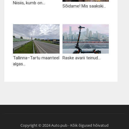
Niisiis, kumb on...
Sõidame! Mis saakski...
Tallinna–Tartu maanteel
Raske avarii teinud...
algas...
Copyright © 2024 Auto.pub - Kõik õigused hõivatud