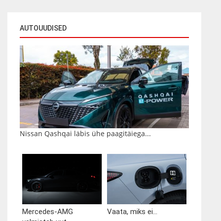
AUTOUUDISED
Nissan Qashqai läbis ühe paagitäiega...
Mercedes-AMG
Vaata, miks ei...