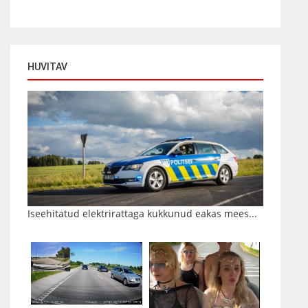
HUVITAV
Iseehitatud elektrirattaga kukkunud eakas mees...