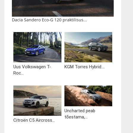
Dacia Sandero Eco-G 120 praktilisus...
Uus Volkswagen T-
KGM Torres Hybrid:...
Roc...
Uncharted peab
tõestama,...
Citroën C5 Aircross...