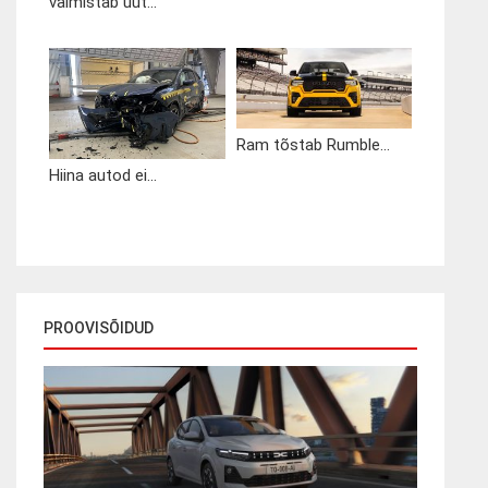
valmistab uut...
Ram tõstab Rumble...
Hiina autod ei...
PROOVISÕIDUD