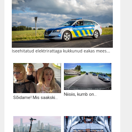
Iseehitatud elektrirattaga kukkunud eakas mees...
Niisiis, kumb on...
Sõidame! Mis saakski...