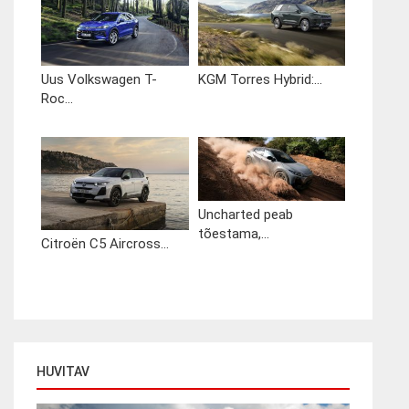
Uus Volkswagen T-
KGM Torres Hybrid:...
Roc...
Uncharted peab
tõestama,...
Citroën C5 Aircross...
HUVITAV