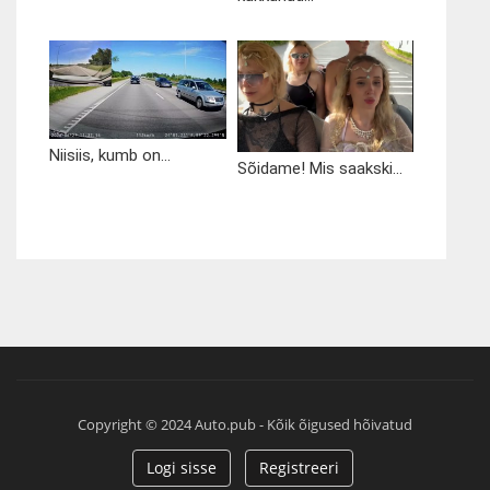
Niisiis, kumb on...
Sõidame! Mis saakski...
Copyright © 2024 Auto.pub - Kõik õigused hõivatud
Logi sisse
Registreeri