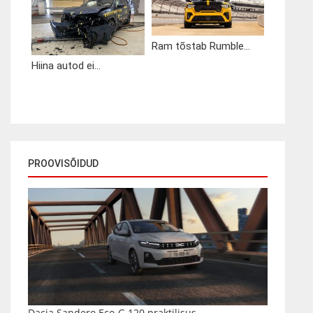
Ram tõstab Rumble...
Hiina autod ei...
PROOVISÕIDUD
Dacia Sandero Eco-G 120 praktilisus...