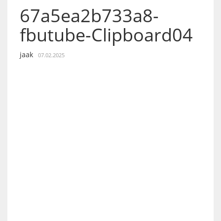
67a5ea2b733a8-
fbutube-Clipboard04
jaak
07.02.2025