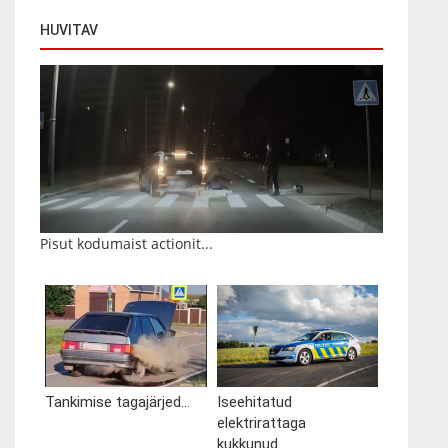
HUVITAV
Pisut kodumaist actionit...
Tankimise tagajärjed...
Iseehitatud
elektrirattaga
kukkunud...