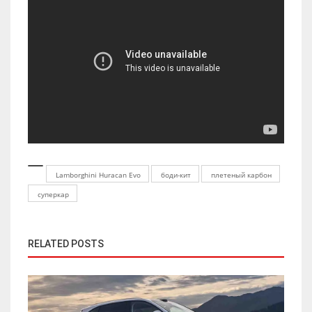
Lamborghini Huracan Evo
боди-кит
плетеный карбон
суперкар
RELATED POSTS