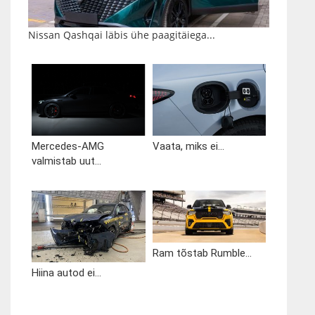
Nissan Qashqai läbis ühe paagitäiega...
Mercedes-AMG
Vaata, miks ei...
valmistab uut...
Ram tõstab Rumble...
Hiina autod ei...