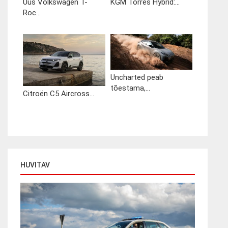
Uus Volkswagen T-
KGM Torres Hybrid:...
Roc...
Uncharted peab
tõestama,...
Citroën C5 Aircross...
HUVITAV