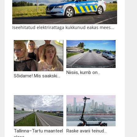
Iseehitatud elektrirattaga kukkunud eakas mees...
Niisiis, kumb on...
Sõidame! Mis saakski...
Tallinna–Tartu maanteel
Raske avarii teinud...