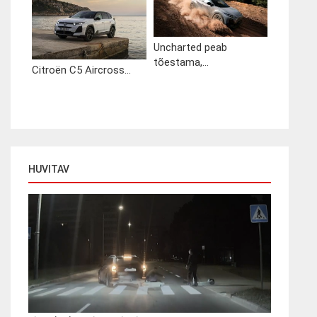
Uncharted peab
tõestama,...
Citroën C5 Aircross...
HUVITAV