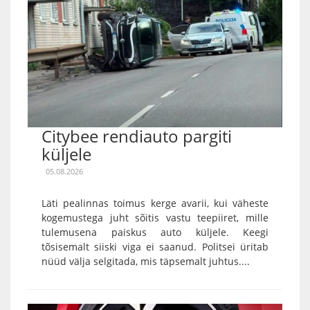
Citybee rendiauto pargiti
küljele
05.08.2026
Läti pealinnas toimus kerge avarii, kui väheste
kogemustega juht sõitis vastu teepiiret, mille
tulemusena paiskus auto küljele. Keegi
tõsisemalt siiski viga ei saanud. Politsei üritab
nüüd välja selgitada, mis täpsemalt juhtus....