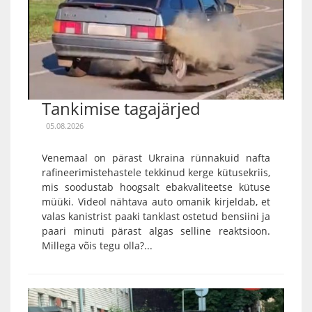
Tankimise tagajärjed
05.08.2026
Venemaal on pärast Ukraina rünnakuid nafta
rafineerimistehastele tekkinud kerge kütusekriis,
mis soodustab hoogsalt ebakvaliteetse kütuse
müüki. Videol nähtava auto omanik kirjeldab, et
valas kanistrist paaki tanklast ostetud bensiini ja
paari minuti pärast algas selline reaktsioon.
Millega võis tegu olla?...