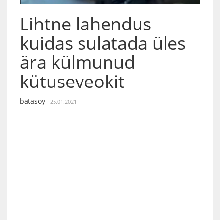
Lihtne lahendus
kuidas sulatada üles
ära külmunud
kütuseveokit
batasoy
25.01.2021