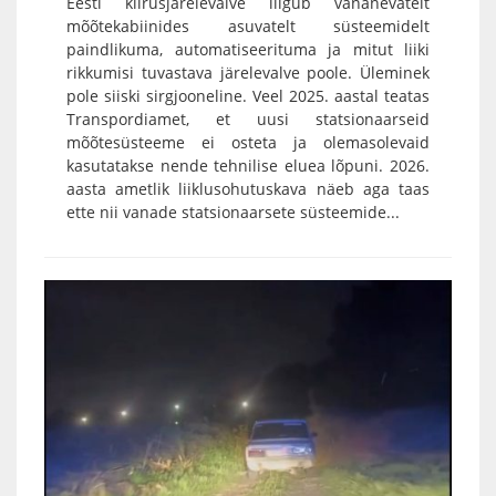
Eesti kiirusjärelevalve liigub vananevatelt
mõõtekabiinides asuvatelt süsteemidelt
paindlikuma, automatiseerituma ja mitut liiki
rikkumisi tuvastava järelevalve poole. Üleminek
pole siiski sirgjooneline. Veel 2025. aastal teatas
Transpordiamet, et uusi statsionaarseid
mõõtesüsteeme ei osteta ja olemasolevaid
kasutatakse nende tehnilise eluea lõpuni. 2026.
aasta ametlik liiklusohutuskava näeb aga taas
ette nii vanade statsionaarsete süsteemide...