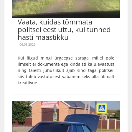
Vaata, kuidas tõmmata
politsei eest uttu, kui tunned
hästi maastikku
06.08.2026
Kui liigud mingi ürgaegse saraga, millel pole
ilmselt ei dokumente ega kindalsti ka ülevaatust
ning täiesti juhuslikult ajab sind taga politsei,
siis tuleb vastutusest vabanemiseks olla ülimalt
kreatiivne....