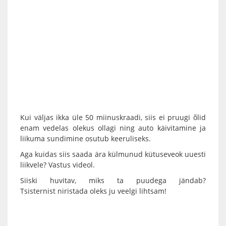
Kui väljas ikka üle 50 miinuskraadi, siis ei pruugi õlid
enam vedelas olekus ollagi ning auto käivitamine ja
liikuma sundimine osutub keeruliseks.
Aga kuidas siis saada ära külmunud kütuseveok uuesti
liikvele? Vastus videol.
Siiski huvitav, miks ta puudega jändab?
Tsisternist niristada oleks ju veelgi lihtsam!