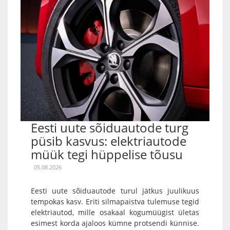
Eesti uute sõiduautode turg
püsib kasvus: elektriautode
müük tegi hüppelise tõusu
05.08.2026
Eesti uute sõiduautode turul jätkus juulikuus
tempokas kasv. Eriti silmapaistva tulemuse tegid
elektriautod, mille osakaal kogumüügist ületas
esimest korda ajaloos kümne protsendi künnise.