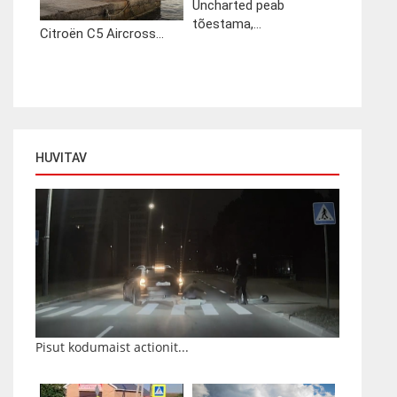
Uncharted peab
tõestama,...
Citroën C5 Aircross...
HUVITAV
Pisut kodumaist actionit...