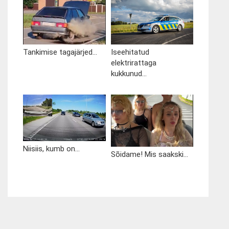
Tankimise tagajärjed...
Iseehitatud
elektrirattaga
kukkunud...
Niisiis, kumb on...
Sõidame! Mis saakski...