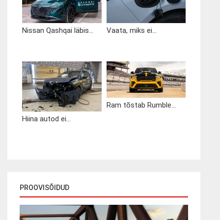
Nissan Qashqai läbis...
Vaata, miks ei...
Ram tõstab Rumble...
Hiina autod ei...
PROOVISÕIDUD