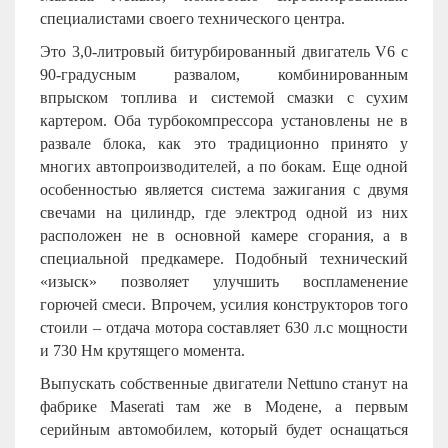
специалистами своего технического центра.
Это 3,0-литровый битурбированный двигатель
V
6 с
90-градусным развалом, комбинированным
впрыском топлива и системой смазки с сухим
картером. Оба турбокомпрессора установлены не в
развале блока, как это традиционно принято у
многих автопроизводителей, а по бокам. Еще одной
особенностью является система зажигания с двумя
свечами на цилиндр, где электрод одной из них
расположен не в основной камере сгорания, а в
специальной предкамере. Подобный технический
«изыск» позволяет улучшить воспламенение
горючей смеси. Впрочем, усилия конструкторов того
стоили – отдача мотора составляет 630 л.с мощности
и 730 Нм крутящего момента.
Выпускать собственные двигатели
Nettuno
станут на
фабрике
Maserati
там же в Модене, а первым
серийным автомобилем, который будет оснащаться