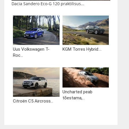
Dacia Sandero Eco-G 120 praktilisus...
Uus Volkswagen T-
KGM Torres Hybrid:...
Roc...
Uncharted peab
tõestama,...
Citroën C5 Aircross...