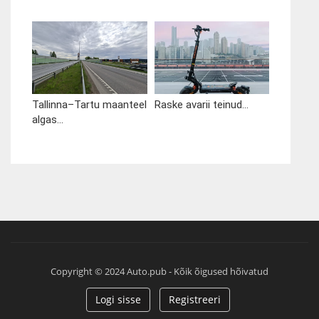
Tallinna–Tartu maanteel
Raske avarii teinud...
algas...
Copyright © 2024 Auto.pub - Kõik õigused hõivatud
Logi sisse
Registreeri