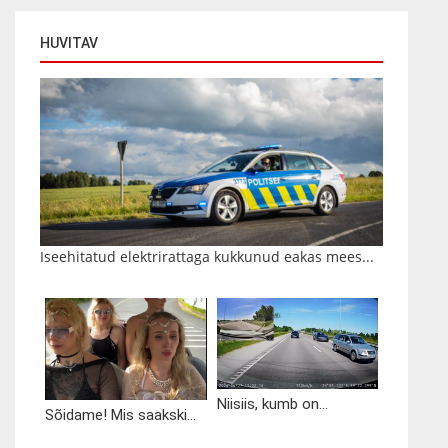
HUVITAV
Iseehitatud elektrirattaga kukkunud eakas mees...
Niisiis, kumb on...
Sõidame! Mis saakski...