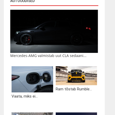
AUTOUUDISED
Mercedes-AMG valmistab uut CLA sedaani...
Ram tõstab Rumble...
Vaata, miks ei...