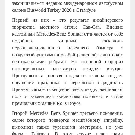
закончившемся недавно международном автобусном
салоне Busworld Turkey 2020 в Стамбуле.
Первый из них – это результат дизайнерского
творчества местного ателье Can-Can. Внешне
кастомный Mercedes-Benz Sprinter отличается от себе
подобных хищным «оскалом»
персонализированного переднего бампера с
воздухозаборниками и особой решеткой радиатора с
вертикальными ребрами. Но основной сюрприз
потенциальных пассажиров ожидает внутри.
Приглушенная розовая подсветка салона создает
ощущение праздника и нереальной нарядности.
Причем мягкое освещение здесь везде, начиная от
пола и заканчивая звездчатым потолком в стиле
премиальных машин Rolls-Royce.
Второй
Mercedes
–
Benz
Sprinter
третьего поколения,
салон которого подвергся масштабному апгрейду,
выполнен также турецкими мастерами, но уже
фирмы Edurman. В этом случае перед нами