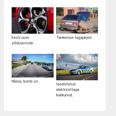
Eesti uute
Tankimise tagajärjed...
sõiduautode...
Niisiis, kumb on...
Iseehitatud
elektrirattaga
kukkunud...