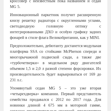
кроссовер с неизвестным пока названием и седан
MG
5.
Инновационный паркетник получит расширенную
книзу решетку радиатора с округленными углами,
светодиодную головную оптику с
интегрированными ДХО и особую графику задних
фонарей в стиле флага Великобритании, как у
MINI
.
Предположительно, дебютанту достанется модульная
платформа
SSA
со стойками McPherson спереди и
многорычажной подвеской сзади, а также две
«турбочетверки» в модельном ряду двигателей
объемом 1,5 и 2,0 л разной степени форсировки. Их
производительность будет варьироваться от 169 до
231 л.с.
Упомянутый седан
MG
5 – это уже вторая
«четырехдверка» компании. Первый представитель
семейства продавался с 2012 по 2017 года. Для
новинки длиной 4 675 мм в моторной гамме,
согласно предварительных сведений, предусмотрен