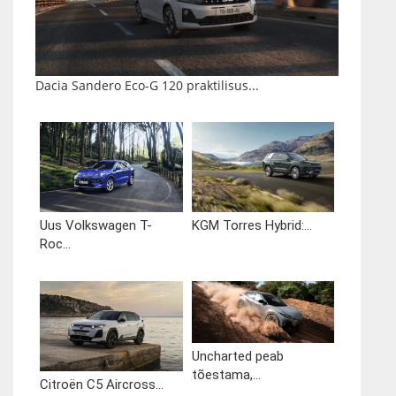
Dacia Sandero Eco-G 120 praktilisus...
Uus Volkswagen T-
KGM Torres Hybrid:...
Roc...
Uncharted peab
tõestama,...
Citroën C5 Aircross...