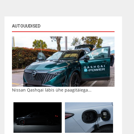
AUTOUUDISED
Nissan Qashqai läbis ühe paagitäiega...