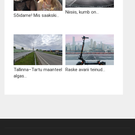
Niisiis, kumb on...
Sõidame! Mis saakski...
Tallinna–Tartu maanteel
Raske avarii teinud...
algas...