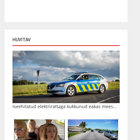
HUVITAV
Iseehitatud elektrirattaga kukkunud eakas mees...