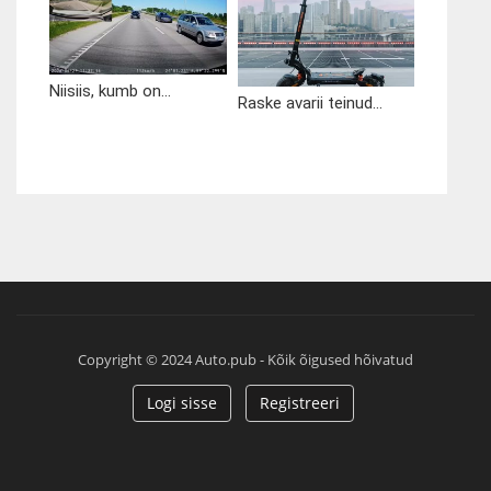
Niisiis, kumb on...
Raske avarii teinud...
Copyright © 2024 Auto.pub - Kõik õigused hõivatud
Logi sisse
Registreeri