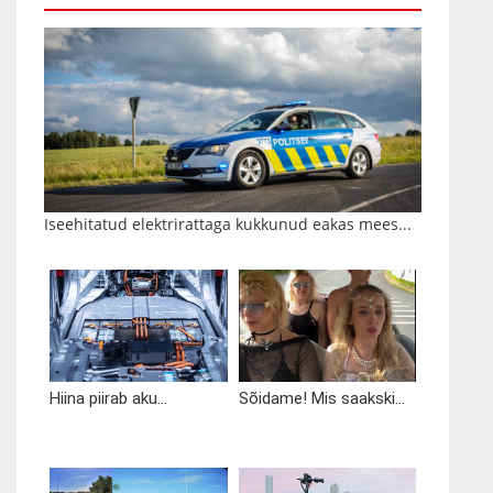
Iseehitatud elektrirattaga kukkunud eakas mees...
Hiina piirab aku...
Sõidame! Mis saakski...