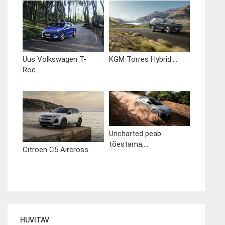
Uus Volkswagen T-
KGM Torres Hybrid:...
Roc...
Uncharted peab
tõestama,...
Citroën C5 Aircross...
HUVITAV