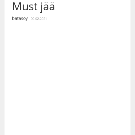
Must jää
batasoy
09.02.2021