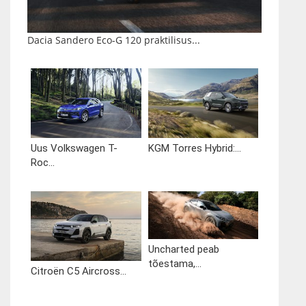
Dacia Sandero Eco-G 120 praktilisus...
Uus Volkswagen T-
KGM Torres Hybrid:...
Roc...
Uncharted peab
tõestama,...
Citroën C5 Aircross...