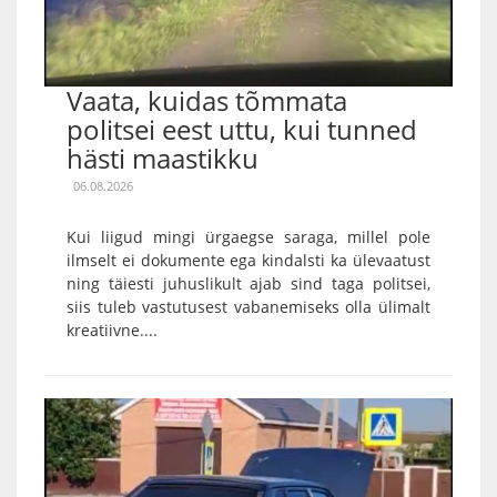
Vaata, kuidas tõmmata
politsei eest uttu, kui tunned
hästi maastikku
06.08.2026
Kui liigud mingi ürgaegse saraga, millel pole
ilmselt ei dokumente ega kindalsti ka ülevaatust
ning täiesti juhuslikult ajab sind taga politsei,
siis tuleb vastutusest vabanemiseks olla ülimalt
kreatiivne....