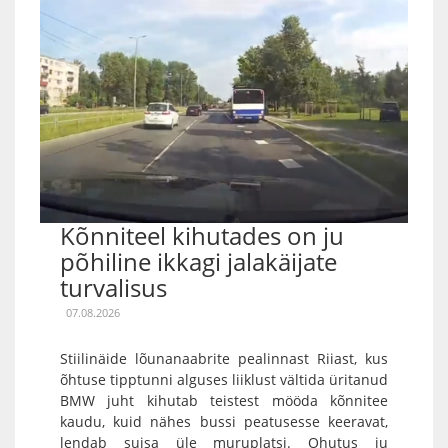
Kõnniteel kihutades on ju
põhiline ikkagi jalakäijate
turvalisus
07.08.2026
Stiilinäide lõunanaabrite pealinnast Riiast, kus
õhtuse tipptunni alguses liiklust vältida üritanud
BMW juht kihutab teistest mööda kõnnitee
kaudu, kuid nähes bussi peatusesse keeravat,
lendab suisa üle muruplatsi. Ohutus ju