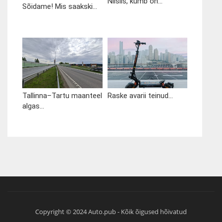
Niisiis, kumb on...
Sõidame! Mis saakski...
Tallinna–Tartu maanteel
Raske avarii teinud...
algas...
Copyright © 2024 Auto.pub - Kõik õigused hõivatud