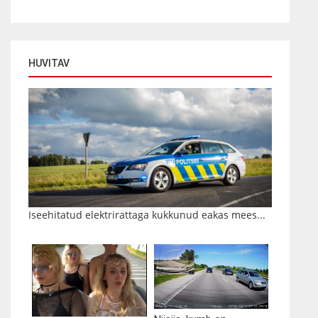
HUVITAV
Iseehitatud elektrirattaga kukkunud eakas mees...