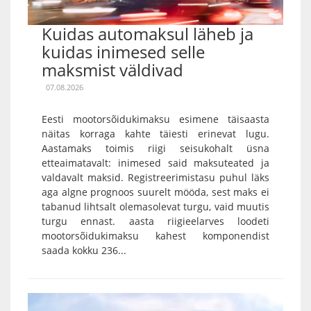
Kuidas automaksul läheb ja
kuidas inimesed selle
maksmist väldivad
07.08.2026
Eesti mootorsõidukimaksu esimene täisaasta
näitas korraga kahte täiesti erinevat lugu.
Aastamaks toimis riigi seisukohalt üsna
etteaimatavalt: inimesed said maksuteated ja
valdavalt maksid. Registreerimistasu puhul läks
aga algne prognoos suurelt mööda, sest maks ei
tabanud lihtsalt olemasolevat turgu, vaid muutis
turgu ennast. aasta riigieelarves loodeti
mootorsõidukimaksu kahest komponendist
saada kokku 236...