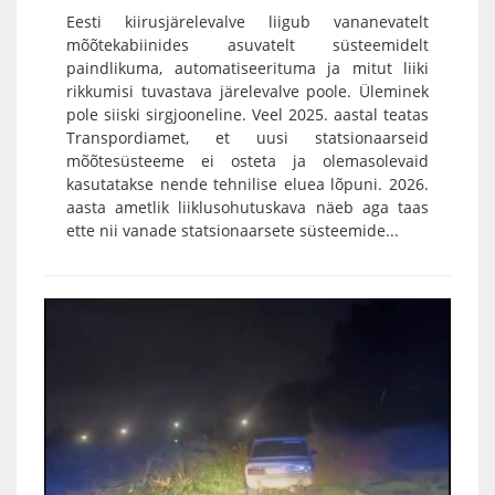
Eesti kiirusjärelevalve liigub vananevatelt
mõõtekabiinides asuvatelt süsteemidelt
paindlikuma, automatiseerituma ja mitut liiki
rikkumisi tuvastava järelevalve poole. Üleminek
pole siiski sirgjooneline. Veel 2025. aastal teatas
Transpordiamet, et uusi statsionaarseid
mõõtesüsteeme ei osteta ja olemasolevaid
kasutatakse nende tehnilise eluea lõpuni. 2026.
aasta ametlik liiklusohutuskava näeb aga taas
ette nii vanade statsionaarsete süsteemide...