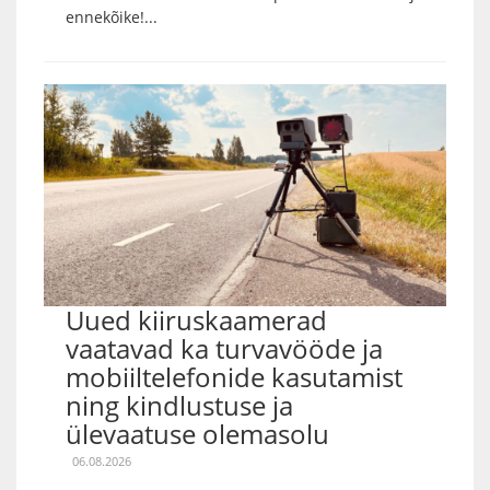
ennekõike!...
Uued kiiruskaamerad
vaatavad ka turvavööde ja
mobiiltelefonide kasutamist
ning kindlustuse ja
ülevaatuse olemasolu
06.08.2026