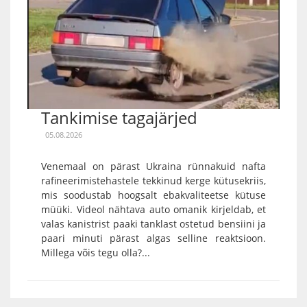
Tankimise tagajärjed
05.08.2026
Venemaal on pärast Ukraina rünnakuid nafta
rafineerimistehastele tekkinud kerge kütusekriis,
mis soodustab hoogsalt ebakvaliteetse kütuse
müüki. Videol nähtava auto omanik kirjeldab, et
valas kanistrist paaki tanklast ostetud bensiini ja
paari minuti pärast algas selline reaktsioon.
Millega võis tegu olla?...