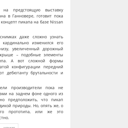
, на предстоящую выставку
на в Ганновере, готовит пока
концепт пикапа на базе Nissan
снимках даже сложно узнать
о кардинально изменился его
снизу, увеличенный дорожный
 крыше – подобные элементы
типа. А вот сложной формы
ватой конфигурации передний
ют дебютанту брутальности и
дели производители пока не
ами на заднем фоне одного из
но предположить, что пикап
икой природы. Но, опять же, о
ого прототипа, или же это
стно.
шоу-кар