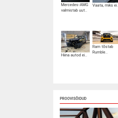
Mercedes-AMG
Vaata, miks ei..
valmistab uut...
Ram tõstab
Rumble...
Hiina autod ei...
PROOVISÕIDUD