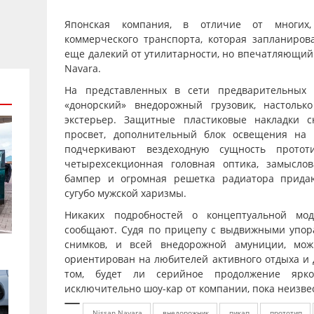
Японская компания, в отличие от многих
коммерческого транспорта, которая запланирова
еще далекий от утилитарности, но впечатляющий 
Navara.
На представленных в сети предварительных 
«донорский» внедорожный грузовик, настольк
экстерьер. Защитные пластиковые накладки 
просвет, дополнительный блок освещения на
подчеркивают вездеходную сущность прото
четырехсекционная головная оптика, замысло
бампер и огромная решетка радиатора прида
сугубо мужской харизмы.
Никаких подробностей о концептуальной мо
сообщают. Судя по прицепу с выдвижными упор
снимков, и всей внедорожной амуниции, мож
ориентирован на любителей активного отдыха и д
том, будет ли серийное продолжение ярк
исключительно шоу-кар от компании, пока неизве
Nissan Navara
внедорожник
пикап
прототип