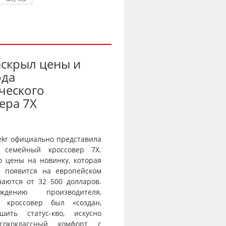
аскрыл цены и
ода
ческого
ера 7X
ekr официально представила
 семейный кроссовер 7X.
о цены на новинку, которая
и появится на европейском
наются от 32 500 долларов.
дению производителя,
й кроссовер был «создан,
шить статус-кво, искусно
сококлассный комфорт с