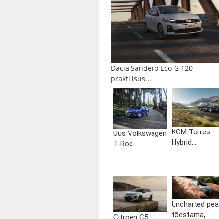
Dacia Sandero Eco-G 120
praktilisus...
KGM Torres
Uus Volkswagen
Hybrid:...
T-Roc...
Uncharted pea
tõestama,...
Citroën C5