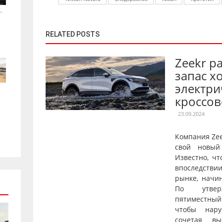
.
RELATED POSTS
Zeekr р
запас х
электри
кроссов
23.09.2024
Компания Ze
свой новый
Известно, чт
впоследстви
рынке, начи
По утверж
пятиместны
чтобы нару
сочетая вы