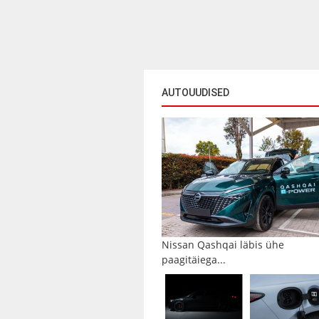
AUTOUUDISED
Nissan Qashqai läbis ühe
paagitäiega...