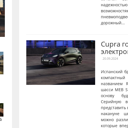
надежнос
возможностя
пневмопод
дорожный...
Cupra г
электро
20.09.2024
Испанский б
компактны
названием R
шасси MEB Sh
основу буд
Серийную в
представить 
накануне ш
можно разл
b
которые впе