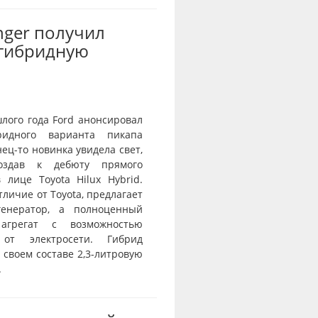
nger получил
-гибридную
лого года Ford анонсировал
ридного варианта пикапа
нец-то новинка увидела свет,
оздав к дебюту прямого
 лице Toyota Hilux Hybrid.
отличие от Toyota, предлагает
генератор, а полноценный
агрегат с возможностью
 от электросети. Гибрид
 своем составе 2,3-литровую
.