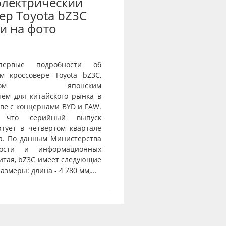
электрический
ер Toyota bZ3C
и на фото
первые подробности об
ом кроссовере Toyota bZ3C,
танном японским
лем для китайского рынка в
ве с концернами BYD и FAW.
я, что серийный выпуск
ртует в четвертом квартале
да. По данным Министерства
ности и информационных
итая, bZ3C имеет следующие
змеры: длина - 4 780 мм,...