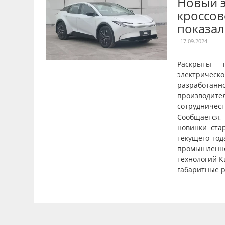
Новый 
кроссов
показал
17.09.2024
Раскрыты 
электрическ
разрабо
производите
сотрудничест
Сообщаетс
новинки ста
текущего го
промышлен
технологий К
габаритные ра