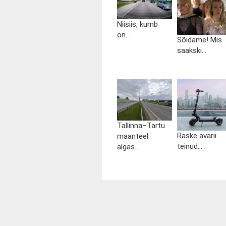
Niisiis, kumb
on...
Sõidame! Mis
saakski...
Tallinna–Tartu
Raske avarii
maanteel
teinud...
algas...