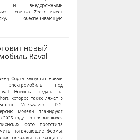
тью и внедорожными
ми». Новинка Zeekr имеет
веску, обеспечивающую
отовит новый
мобиль Raval
ренд Cupra выпустит новый
й электромобиль под
aval. Новинка создана на
ort, которое также ляжет в
ущего Volkswagen ID.2.
ерсию модели планируют
в 2025 году. На появившихся
пионских фото прототипа
ичить потрясающие формы,
рвые показали на концепте