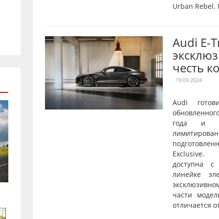
Urban Rebel.
Audi E-
эксклюз
честь к
19.09.2024
Audi готов
обновленног
года и о
лимитирован
подготовле
Exclusive.
доступна с
линейке эл
эксклюзивн
части модел
отличается от