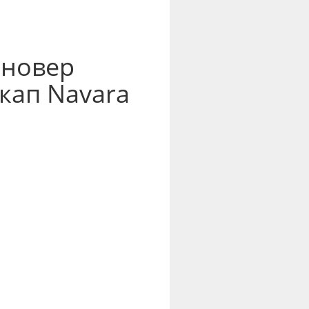
нновер
кап Navara