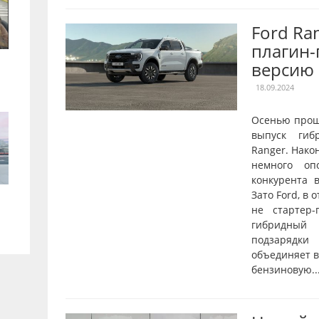
Ford Ra
плагин
версию
18.09.2024
Осенью прош
выпуск гиб
Ranger. Нако
немного оп
конкурента в
Зато Ford, в 
не стартер-
гибридный 
подзарядки
объединяет в
бензиновую..