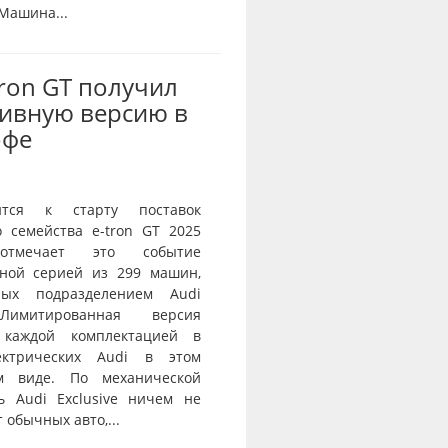
 Машина...
Tron GT получил
ивную версию в
офе
ится к старту поставок
о семейства e-tron GT 2025
тмечает это событие
ной серией из 299 машин,
нных подразделением Audi
 Лимитированная версия
 каждой комплектацией в
ектрических Audi в этом
ом виде. По механической
ь Audi Exclusive ничем не
 обычных авто,...