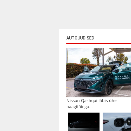
AUTOUUDISED
Nissan Qashqai läbis ühe
paagitäiega...