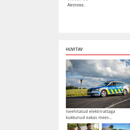
Aircross...
HUVITAV
Iseehitatud elektrirattaga
kukkunud eakas mees...