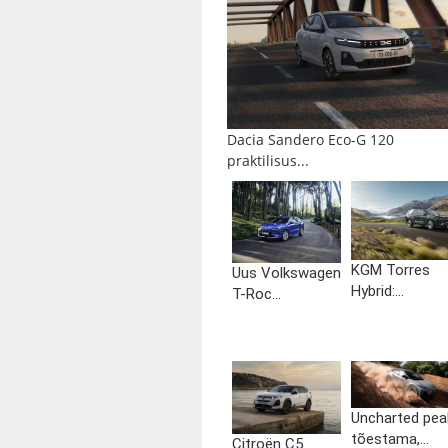
Dacia Sandero Eco-G 120
praktilisus...
KGM Torres
Uus Volkswagen
Hybrid:...
T-Roc...
Uncharted pea
tõestama,...
Citroën C5