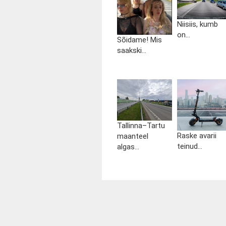
Niisiis, kumb
on...
Sõidame! Mis
saakski...
Tallinna–Tartu
Raske avarii
maanteel
teinud...
algas...