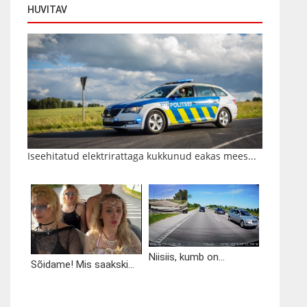
HUVITAV
Iseehitatud elektrirattaga kukkunud eakas mees...
Niisiis, kumb on...
Sõidame! Mis saakski...