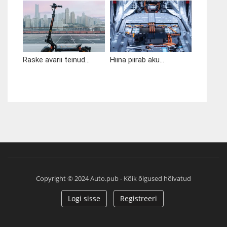
Raske avarii teinud...
Hiina piirab aku...
Copyright © 2024 Auto.pub - Kõik õigused hõivatud
Logi sisse
Registreeri