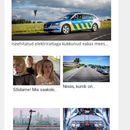
Iseehitatud elektrirattaga kukkunud eakas mees...
Niisiis, kumb on...
Sõidame! Mis saakski...