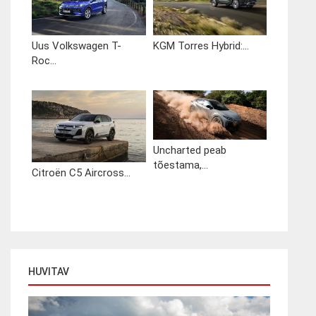
Uus Volkswagen T-
KGM Torres Hybrid:...
Roc...
Uncharted peab
tõestama,...
Citroën C5 Aircross...
HUVITAV