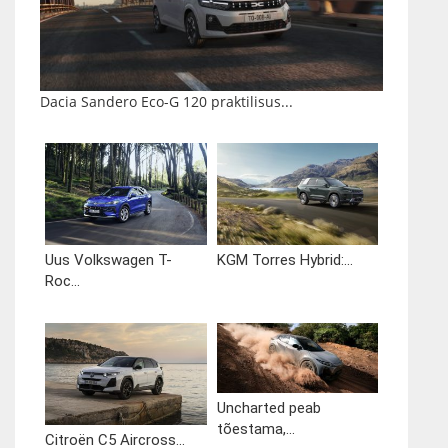
Dacia Sandero Eco-G 120 praktilisus...
Uus Volkswagen T-
KGM Torres Hybrid:...
Roc...
Uncharted peab
tõestama,...
Citroën C5 Aircross...