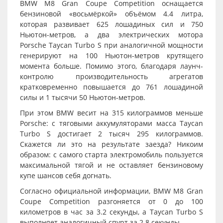
BMW M8 Gran Coupe Competition оснащается
бензиновой «восьмёркой» объёмом 4.4 литра,
которая развивает 625 лошадиных сил и 750
Ньютон-метров, а два электрических мотора
Porsche Taycan Turbo S при аналогичной мощности
генерируют на 100 Ньютон-метров крутящего
момента больше. Помимо этого, благодаря лаунч-
контролю производительность агрегатов
кратковременно повышается до 761 лошадиной
силы и 1 тысячи 50 Ньютон-метров.
При этом BMW весит на 315 килограммов меньше
Porsche: с тяговыми аккумуляторами масса Taycan
Turbo S достигает 2 тысяч 295 килограммов.
Скажется ли это на результате заезда? Никоим
образом: с самого старта электромобиль пользуется
максимальной тягой и не оставляет бензиновому
купе шансов себя догнать.
Согласно официальной информации, BMW M8 Gran
Coupe Competition разгоняется от 0 до 100
километров в час за 3.2 секунды, а Taycan Turbo S
выполняет аналогичный спурт за 2.8 секунды.