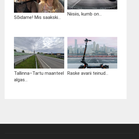
Niisiis, kumb on...
Sõidame! Mis saakski...
Tallinna–Tartu maanteel
Raske avarii teinud...
algas...