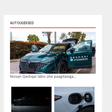
AUTOUUDISED
Nissan Qashqai läbis ühe paagitäiega...