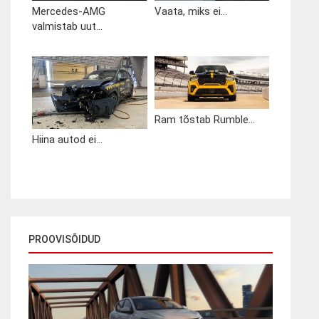
Mercedes-AMG
Vaata, miks ei...
valmistab uut...
Ram tõstab Rumble...
Hiina autod ei...
PROOVISÕIDUD