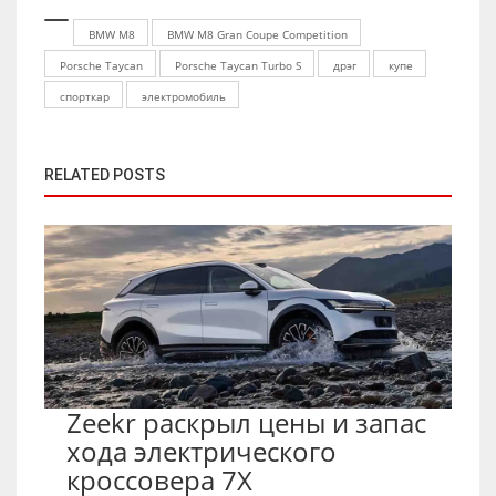
BMW M8
BMW M8 Gran Coupe Competition
Porsche Taycan
Porsche Taycan Turbo S
дрэг
купе
спорткар
электромобиль
RELATED POSTS
Zeekr раскрыл цены и запас
хода электрического
кроссовера 7X