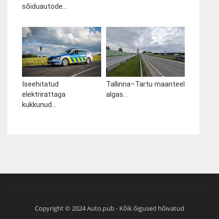
sõiduautode...
Iseehitatud
Tallinna–Tartu maanteel
elektrirattaga
algas...
kukkunud...
Copyright © 2024 Auto.pub - Kõik õigused hõivatud