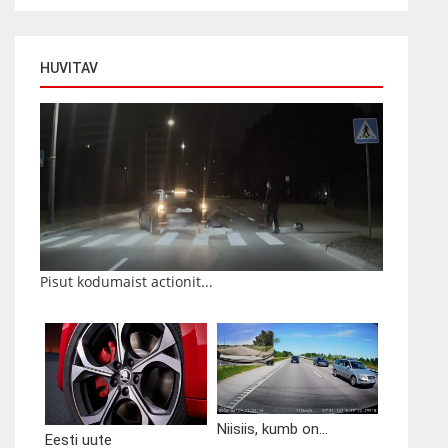
HUVITAV
Pisut kodumaist actionit...
Niisiis, kumb on...
Eesti uute