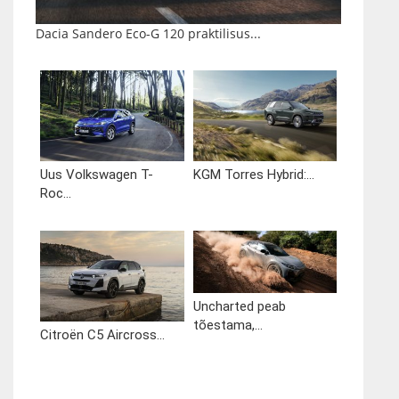
Dacia Sandero Eco-G 120 praktilisus...
Uus Volkswagen T-
KGM Torres Hybrid:...
Roc...
Uncharted peab
tõestama,...
Citroën C5 Aircross...