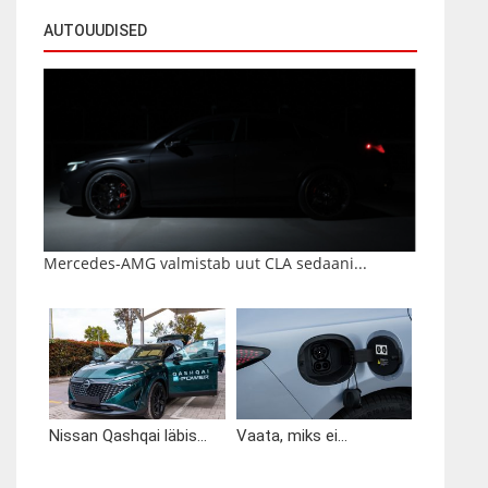
AUTOUUDISED
Mercedes-AMG valmistab uut CLA sedaani...
Nissan Qashqai läbis...
Vaata, miks ei...