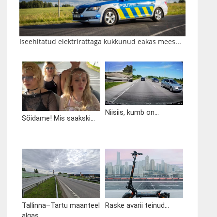
Iseehitatud elektrirattaga kukkunud eakas mees...
Niisiis, kumb on...
Sõidame! Mis saakski...
Tallinna–Tartu maanteel
Raske avarii teinud...
algas...