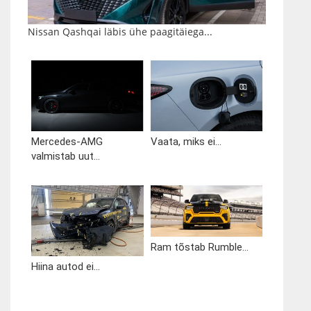
Nissan Qashqai läbis ühe paagitäiega...
Mercedes-AMG
Vaata, miks ei...
valmistab uut...
Ram tõstab Rumble...
Hiina autod ei...