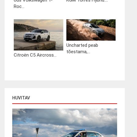
Uus Volkswagen T-
KGM Torres Hybrid:...
Roc...
Uncharted peab
tõestama,...
Citroën C5 Aircross...
HUVITAV