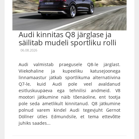
Audi kinnitas Q8 järglase ja
säilitab mudeli sportliku rolli
06.08.2026
Audi valmistab praegusele Q8-le järglast.
Viiekohaline ja kupeeliku katusejoonega
linnamaastur jätkab sportlikuma alternatiivina
Q7-le, kuid Audi pole veel avaldanud
esitluskuupäeva ega tehnilisi andmeid. V8
mootori jätkumine näib tõenäoline, ent tootja
pole seda ametlikult kinnitanud. Q8 jätkumine
polnud varem kindel Audi tegevjuht Gernot
Döllner ütles Edmundsile, et tema ettevõtte
juhiks saades...