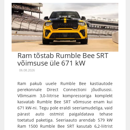
Ram tõstab Rumble Bee SRT
võimsuse üle 671 kW
06.08.2026
Ram pakub uuele Rumble Bee kastiautode
perekonnale Direct Connectioni jõudlusosi.
Võimsaim 3,0-liitrise kompressoriga komplekt
kasvatab Rumble Bee SRT võimsuse enam kui
671 kW-ni. Tegu pole eraldi seeriamudeliga, vaid
pärast auto ostmist paigaldatava tehase
toetatud paketiga. Seeriaauto arendab 579 kW
Ram 1500 Rumble Bee SRT kasutab 6,2-liitrist