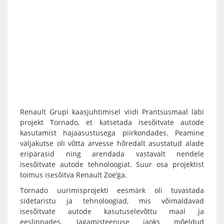
Renault Grupi kaasjuhtimisel viidi Prantsusmaal läbi
projekt Tornado, et katsetada isesõitvate autode
kasutamist hajaasustusega piirkondades. Peamine
väljakutse oli võtta arvesse hõredalt asustatud alade
eripärasid ning arendada vastavalt nendele
isesõitvate autode tehnoloogiat. Suur osa projektist
toimus isesõitva Renault Zoe’ga.
Tornado uurimisprojekti eesmärk oli tuvastada
sidetaristu ja tehnoloogiad, mis võimaldavad
isesõitvate autode kasutuselevõttu maal ja
eeslinnades. Jagamisteenuse jaoks mõeldud