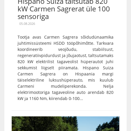
Hispano Suiza taltsutab 820
kW Carmen Sagrerat üle 100
sensoriga
05.08.2026
Tootja avas Carmen Sagrera sõidudünaamika
juhtimissüsteemi HSDD tööpõhimõtte. Tarkvara
koordineerib veojõudu, stabiilsust,
regeneratiivpidurdust ja jõujaotust, taltsutamaks
820 kW elektrilist tagaveolist hüperautot juhi
sekkumist liigselt piiramata. Hispano Suiza
Carmen Sagrera on Hispaania margi
täiselektriline luksushüperauto, mis kuulub
Carmeni mudeliperekonda. Nelja
elektrimootoriga tagaveoline auto arendab 820
kW ja 1160 Nm, kiirendab 0-100...