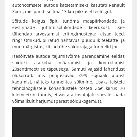
autonoomsete autode katsetamiseks kasutati Renault
Zoe’it, mis pandi sõitma 13 km pikkusel teelõigul.
Sõitude käigus õpiti tundma maapiirkondade ja
eeslinnade juhtimisolukordade keerukust. See
tähendab arvestamist eritingimustega: kitsad teed,
ringristmikud, piiratud nähtavus, puudulik teekatte- ja
muu märgistus, kitsad ühe sõidurajaga tunnelid jne.
Isesõitvate autode tajumisvõime parendamine eeldas
sõiduki asukoha määramist ja kontrollimist
20sentimeetrise täpsusega. Samuti vajasid lahendust
olukorrad, mis põhjustavad GPS signaali ajutist
kadumist, näiteks tunnelites sõitmine. Lisaks teistele
tehnoloogilistele kohandustele tõsteti Zoe’ kiirus 70
kilomeetrini tunnis, et vastata kasutajate soovile saada
võimalikult harjumuspärast sõidukogemust.