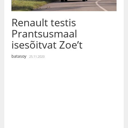
Renault testis
Prantsusmaal
isesõitvat Zoe’t
batasoy
25.11.2020