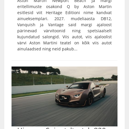
Aston Martin Newport Beach ja margi
eritellimuste osakond Q by Aston Martin
esitlesid viit Heritage Editioni nime kandvat
ainueksemplari. 2027. mudeliaasta DB12,
Vanquish ja Vantage said margi ajaloost
pärinevad värvitoonid ning spetsiaalselt
kujundatud salongid. Viis autot, viis ajaloolist
värvi Aston Martini teatel on kõik viis autot
ainulaadsed ning neid pakub...