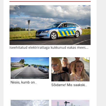
Iseehitatud elektrirattaga kukkunud eakas mees...
Niisiis, kumb on...
Sõidame! Mis saakski...