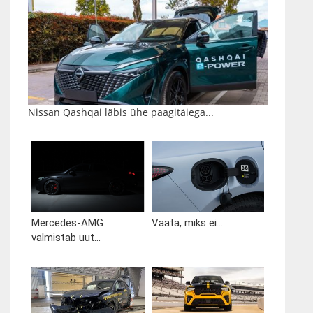
Nissan Qashqai läbis ühe paagitäiega...
Mercedes-AMG
Vaata, miks ei...
valmistab uut...