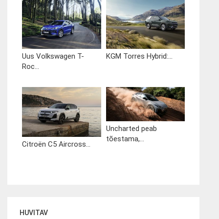
Uus Volkswagen T-
KGM Torres Hybrid:...
Roc...
Uncharted peab
tõestama,...
Citroën C5 Aircross...
HUVITAV