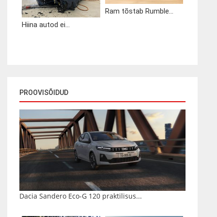
Ram tõstab Rumble...
Hiina autod ei...
PROOVISÕIDUD
Dacia Sandero Eco-G 120 praktilisus...