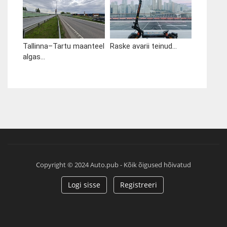
Tallinna–Tartu maanteel
Raske avarii teinud...
algas...
Copyright © 2024 Auto.pub - Kõik õigused hõivatud
Logi sisse
Registreeri