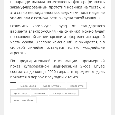
папарацци выпала возможность сфотографировать
закамуфлированный прототип новинки на тестах, и
это стало неожиданностью, ведь чехи пока нигде не
упоминали о возможности выпуска такой машины.
Отличить кросс-купе Enyaq от стандартного
варианта электромобиля (на снимках) можно будет
по скошенной линии крыши и оформлению задней
части кузова. В салоне изменений не ожидается, а в
силовой линейке останутся только мощнейшие
агрегаты.
По предварительной информации, премьерный
показ купеобразной модификации Skoda Enyaq
состоится до конца 2020 года, а в продаже модель
появится в первом полугодии 2021-го.
Skoda Enyaq
Skoda Enyaq GT
кросс-купе
кроссовер
новинка
электрокроссовер
электромобиль