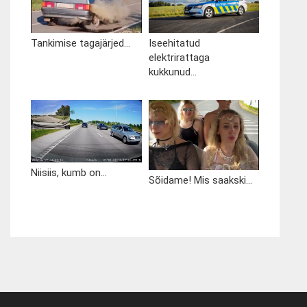
Tankimise tagajärjed...
Iseehitatud
elektrirattaga
kukkunud...
Niisiis, kumb on...
Sõidame! Mis saakski...