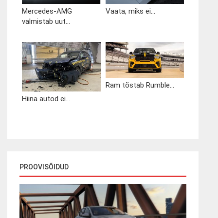
Mercedes-AMG
Vaata, miks ei...
valmistab uut...
Ram tõstab Rumble...
Hiina autod ei...
PROOVISÕIDUD