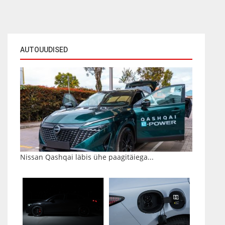
AUTOUUDISED
Nissan Qashqai läbis ühe paagitäiega...