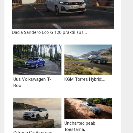
Dacia Sandero Eco-G 120 praktilisus...
Uus Volkswagen T-
KGM Torres Hybrid:...
Roc...
Uncharted peab
tõestama,...
Citroën C5 Aircross...