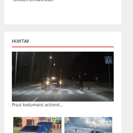
HUVITAV
Pisut kodumaist actionit...