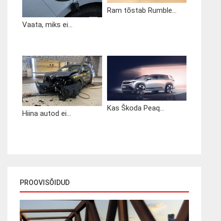
Ram tõstab Rumble...
Vaata, miks ei...
Kas Škoda Peaq...
Hiina autod ei...
PROOVISÕIDUD