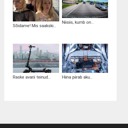
Niisiis, kumb on...
Sõidame! Mis saakski...
Raske avarii teinud...
Hiina piirab aku...