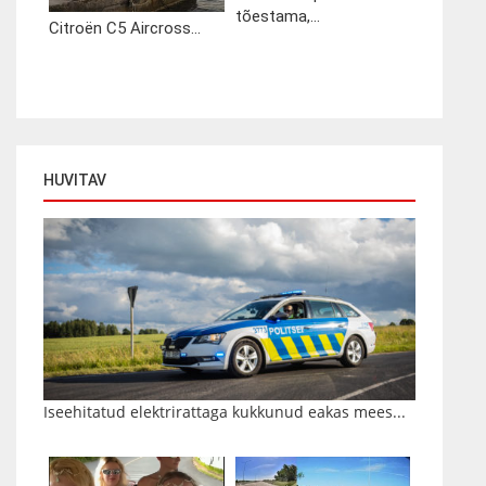
tõestama,...
Citroën C5 Aircross...
HUVITAV
Iseehitatud elektrirattaga kukkunud eakas mees...