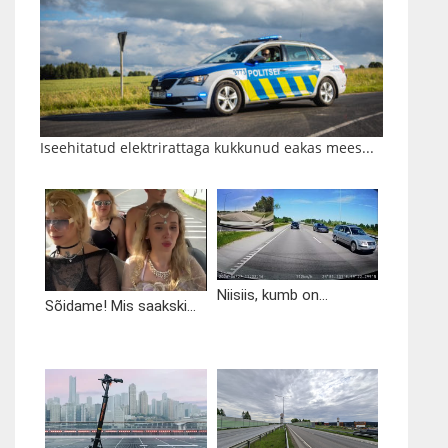
Iseehitatud elektrirattaga kukkunud eakas mees...
Niisiis, kumb on...
Sõidame! Mis saakski...