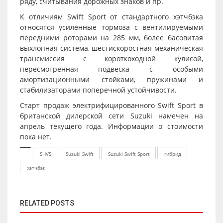
ряду, считывания дорожных знаков и пр.
К отличиям Swift Sport от стандартного хэтчбэка
относятся усиленные тормоза с вентилируемыми
передними роторами на 285 мм, более басовитая
выхлопная система, шестискоростная механическая
трансмиссия с короткоходной кулисой,
пересмотренная подвеска с особыми
амортизационными стойками, пружинами и
стабилизаторами поперечной устойчивости.
Старт продаж электрифицированного Swift Sport в
британской дилерской сети Suzuki намечен на
апрель текущего года. Информации о стоимости
пока нет.
SHVS
Suzuki Swift
Suzuki Swift Sport
гибрид
хэтчбэк
RELATED POSTS