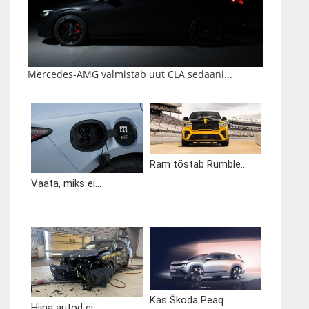
Mercedes-AMG valmistab uut CLA sedaani...
Ram tõstab Rumble...
Vaata, miks ei...
Kas Škoda Peaq...
Hiina autod ei...