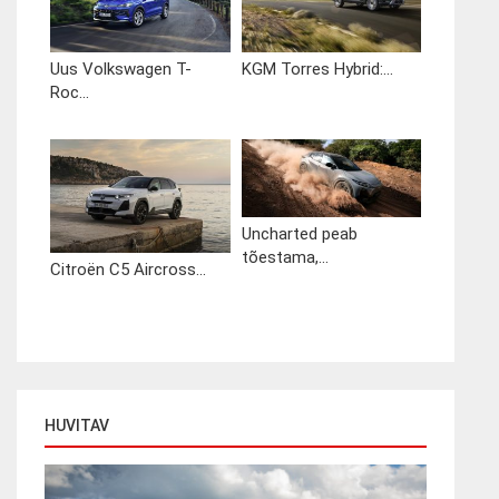
Uus Volkswagen T-
KGM Torres Hybrid:...
Roc...
Uncharted peab
tõestama,...
Citroën C5 Aircross...
HUVITAV