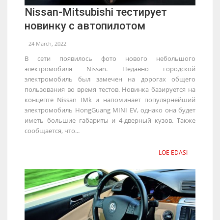
Nissan-Mitsubishi тестирует
новинку с автопилотом
24 March, 2022
В сети появилось фото нового небольшого
электромобиля Nissan. Недавно городской
электромобиль был замечен на дорогах общего
пользования во время тестов. Новинка базируется на
концепте Nissan IMk и напоминает популярнейший
электромобиль HongGuang MINI EV, однако она будет
иметь большие габариты и 4-дверный кузов. Также
сообщается, что...
LOE EDASI