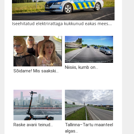
Iseehitatud elektrirattaga kukkunud eakas mees...
Niisiis, kumb on...
Sõidame! Mis saakski...
Raske avarii teinud...
Tallinna–Tartu maanteel
algas...