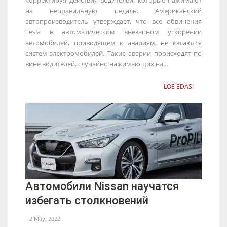
на неправильную педаль. Американский
автопроизводитель утверждает, что все обвинения
Tesla в автоматическом внезапном ускорении
автомобилей, приводящем к авариям, не касаются
систем электромобилей. Такие аварии происходят по
вине водителей, случайно нажимающих на...
LOE EDASI
Автомобили Nissan научатся
избегать столкновений
2 May, 2022