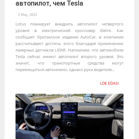
автопилот, чем Tesla
2 May, 2023
Lotus планирует внедрить автопилот четвертого
уровня в электрический кроссовер Eletre. Как
сообщает британское издание AutoCar, в компании
рассчитывают достичь этого благодаря применению
лазерных датчиков LiDAR. Напомним, что автомобили
Tesla сейчас имеют автопилот второго уровня. Это
значит, что транспортные средства могут
перемещаться автономно, однако руки водителя...
LOE EDASI