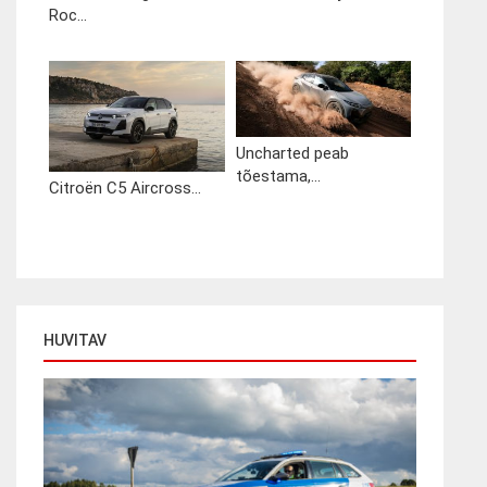
Roc...
Uncharted peab
tõestama,...
Citroën C5 Aircross...
HUVITAV