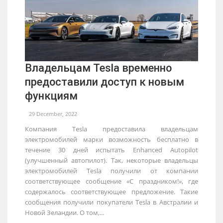
Владельцам Tesla временно
предоставили доступ к новым
функциям
29 December, 2022
Компания Tesla предоставила владельцам
электромобилей марки возможность бесплатно в
течение 30 дней испытать Enhanced Autopilot
(улучшенный автопилот). Так, некоторые владельцы
электромобилей Tesla получили от компании
соответствующее сообщение «С праздником!», где
содержалось соответствующее предложение. Такие
сообщения получили покупатели Tesla в Австралии и
Новой Зеландии. О том,...