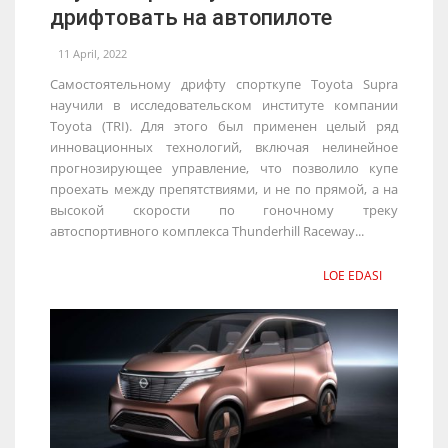
дрифтовать на автопилоте
11 April, 2022
Самостоятельному дрифту спорткупе Toyota Supra
научили в исследовательском институте компании
Toyota (TRI). Для этого был применен целый ряд
инновационных технологий, включая нелинейное
прогнозирующее управление, что позволило купе
проехать между препятствиями, и не по прямой, а на
высокой скорости по гоночному треку
автоспортивного комплекса Thunderhill Raceway...
LOE EDASI