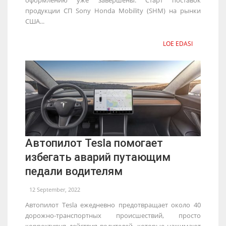
продукции СП Sony Honda Mobility (SHM) на рынки
США...
LOE EDASI
Автопилот Tesla помогает
избегать аварий путающим
педали водителям
12 September, 2022
Автопилот Tesla ежедневно предотвращает около 40
дорожно-транспортных происшествий, просто
корректируя действия водителей, которые нажимают