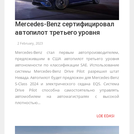
Mercedes-Benz сертифицировал
автопилот третьего уровня
2 February, 2023
Mercedes-Benz стал первым автопроизводителем,
предложившим в США автопилот третьего уровня
автономности по классификации SAE. Использование
системы Mercedes-Benz Drive Pilot разрешил штат
Невада. Автопилот будет предложен для Mercedes-Benz
S-Class 2024 и электрического седана EQS. Система
Drive Pilot способна самостоятельно управлять
автомобилем на автомагистралях с высокой
плотностью...
LOE EDASI