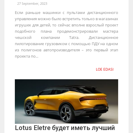
27 September, 2023
Если раньше машинки с пультами дистанционного
управления можно было встретить только в магазинах
игрушек для детей, то сейчас вполне взрослый проект
подобного плана продемонстрировали мастера
чешской компании Tatra. Дистанционное
пилотирование грузовиком с помощью ПДУ на одном
из полигонов автопроизводителя – это первый этап
проекта по...
LOE EDASI
Lotus Eletre будет иметь лучший