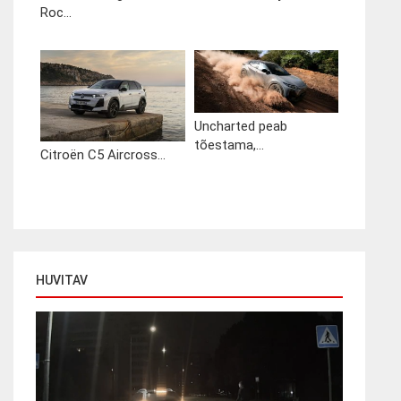
Roc...
Uncharted peab
tõestama,...
Citroën C5 Aircross...
HUVITAV