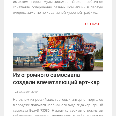
имиджем героя мультфильмов. Столь необычное
сочетание совершенно разных концепций в первую
очередь заметно по креативной кузовной графике....
LOE EDASI
Из огромного самосвала
создали впечатляющий арт-кар
21 October, 2019
На одном из российских торговых интернет-порталов
в продаже появился необычного вида вида карьерный
самосвал БелАЗ 75585. Наряду со своими огромными
габаритами грузовик привлекает к себе внимание