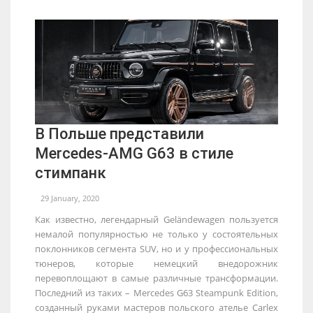
В Польше представили
Mercedes-AMG G63 в стиле
стимпанк
29 January, 2020
Как известно, легендарный Geländewagen пользуется
немалой популярностью не только у состоятельных
поклонников сегмента SUV, но и у профессиональных
тюнеров, которые немецкий внедорожник
перевоплощают в самые различные трансформации.
Последний из таких – Mercedes G63 Steampunk Edition,
созданный руками мастеров польского ателье Carlex