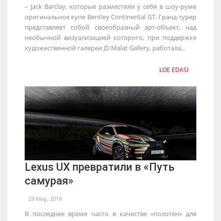
– Jack Barclay, которые разместили у себя в шоу-руме
оригинальное купе Bentley Continental GT. Гранд-турер
представляет собой своеобразный арт-объект, над
необычной визуализацией которого, при поддержке
художественной галереи JD Malat Gallery, работала...
LOE EDASI
Lexus UX превратили в «Путь
самурая»
29 May, 2019
В последнее время часто в качестве «полотен» для