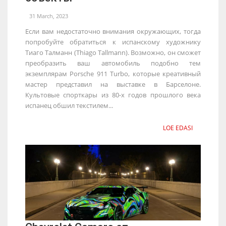
31 March, 2023
Если вам недостаточно внимания окружающих, тогда
попробуйте обратиться к испанскому художнику
Тиаго Талманн (Thiago Tallmann). Возможно, он сможет
преобразить ваш автомобиль подобно тем
экземплярам Porsche 911 Turbo, которые креативный
мастер представил на выставке в Барселоне.
Культовые спорткары из 80-х годов прошлого века
испанец обшил текстилем...
LOE EDASI