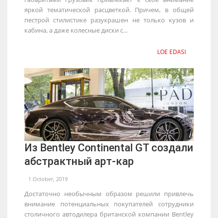
яркой тематической расцветкой. Причем, в общей
пестрой стилистике разукрашен не только кузов и
кабина, а даже колесные диски с...
LOE EDASI
Из Bentley Continental GT создали
абстрактный арт-кар
1 October, 2019
Достаточно необычным образом решили привлечь
внимание потенциальных покупателей сотрудники
столичного автодилера британской компании Bentley