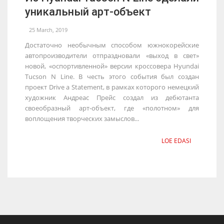
уникальный арт-объект
25 March, 2019
Достаточно необычным способом южнокорейские
автопроизводители отпраздновали «выход в свет»
новой, «оспортивленной» версии кроссовера Hyundai
Tucson N Line. В честь этого события был создан
проект Drive a Statement, в рамках которого немецкий
художник Андреас Прейс создал из дебютанта
своеобразный арт-объект, где «полотном» для
воплощения творческих замыслов...
LOE EDASI