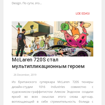
Design. По сути, это...
LOE EDASI
McLaren 720S стал
мультипликационным героем
26 December, 2019
Из британского суперкара McLaren 720S тюнеры
дизайн-студии 1016 Industries совместно с
художником-граффитистом Алеком Эндоном создали
яркий во всех смыслах этого слова арт-кар,
воплощающий в себе стремительность болида с