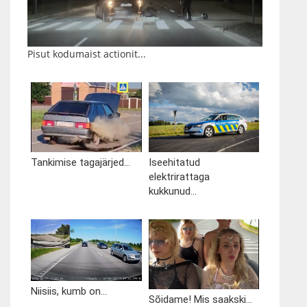
Pisut kodumaist actionit...
Tankimise tagajärjed...
Iseehitatud
elektrirattaga
kukkunud...
Niisiis, kumb on...
Sõidame! Mis saakski...