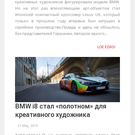
креативных художников фигурировали модели BMW.
Но на этот раз впечатляющим арт-объектом стал
японский компактный кроссовер Lexus UX, который
только в прошлом году впервые был запущен в
серийное производство.Правда, и здесь не обошлось
без представителей Германии. Автором яркого...
LOE EDASI
BMW i8 стал «полотном» для
креативного художника
21 May, 2019
Запечатленный на снимках спорткар класса Gran