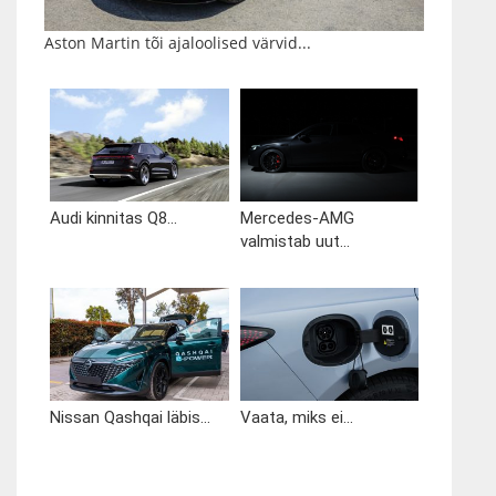
Aston Martin tõi ajaloolised värvid...
Audi kinnitas Q8...
Mercedes-AMG
valmistab uut...
Nissan Qashqai läbis...
Vaata, miks ei...