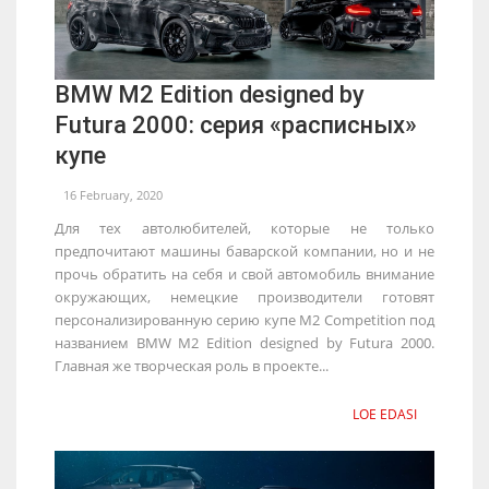
BMW M2 Edition designed by
Futura 2000: серия «расписных»
купе
16 February, 2020
Для тех автолюбителей, которые не только
предпочитают машины баварской компании, но и не
прочь обратить на себя и свой автомобиль внимание
окружающих, немецкие производители готовят
персонализированную серию купе М2 Competition под
названием BMW M2 Edition designed by Futura 2000.
Главная же творческая роль в проекте...
LOE EDASI