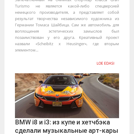
Turismo не является какой-либо спецверсией
немецкого производителя, а представляет собой
результат творчества независимого художника из
Германии Томаса Шайбица. Сам же автомобиль для
воплощения эстетических замыслов был
позаимствован у его друга. Креативный проект
назвали «Scheibitz x Heusinger», где вторым
элементом...
LOE EDASI
BMW i8 и i3: из купе и хетчбэка
сделали музыкальные арт-кары