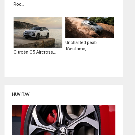
Roc...
Uncharted peab
tõestama,...
Citroën C5 Aircross...
HUVITAV