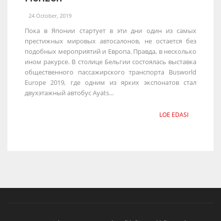
24 October, 2019
Пока в Японии стартует в эти дни один из самых
престижных мировых автосалонов, не остается без
подобных мероприятий и Европа. Правда, в несколько
ином ракурсе. В столице Бельгии состоялась выставка
общественного пассажирского транспорта Busworld
Europe 2019, где одним из ярких экспонатов стал
двухэтажный автобус Ayats...
LOE EDASI