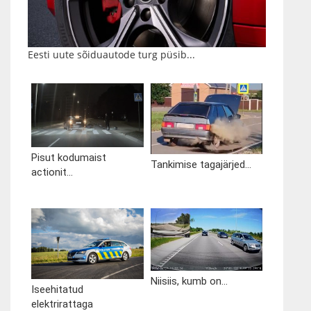
Eesti uute sõiduautode turg püsib...
Pisut kodumaist
Tankimise tagajärjed...
actionit...
Niisiis, kumb on...
Iseehitatud
elektrirattaga