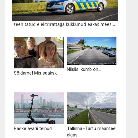
Iseehitatud elektrirattaga kukkunud eakas mees...
Niisiis, kumb on...
Sõidame! Mis saakski...
Raske avarii teinud...
Tallinna–Tartu maanteel
algas...