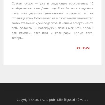
Совсем скоро — уже в следующее воскресенье, 10
ноября — настанет День отца! Если Вы хотите удивить
папу или дедушку уникальным подарком, то на
странице www.fotomeened.ee можно найти множество
замечательных идей подарков. В нашем ассортименте
есть фотокамни, фотокружки, пазлы, магниты, брелки
для ключей, открытки и календари. Кроме того,
теперь...
LOE EDASI
Copyright © 2024 Auto.pub - Kõik õigused hõivatud