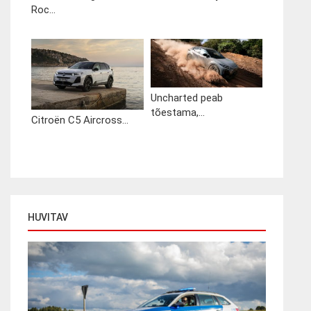
Roc...
Uncharted peab
tõestama,...
Citroën C5 Aircross...
HUVITAV