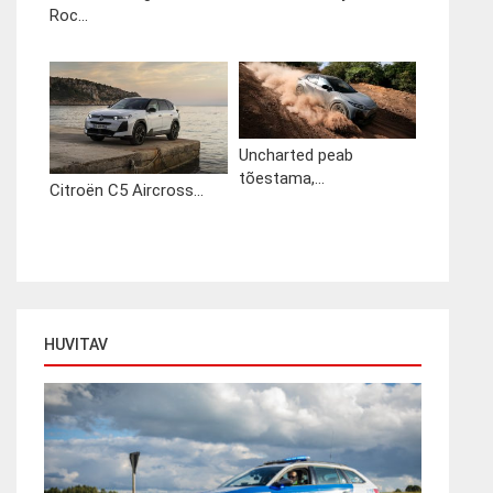
Roc...
Uncharted peab
tõestama,...
Citroën C5 Aircross...
HUVITAV