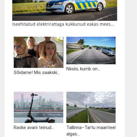
Iseehitatud elektrirattaga kukkunud eakas mees...
Niisiis, kumb on...
Sõidame! Mis saakski...
Raske avarii teinud...
Tallinna–Tartu maanteel
algas...