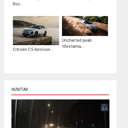
Roc...
Uncharted peab
tõestama,...
Citroën C5 Aircross...
HUVITAV