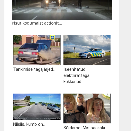
Pisut kodumaist actionit...
Tankimise tagajärjed...
Iseehitatud
elektrirattaga
kukkunud...
Niisiis, kumb on...
Sõidame! Mis saakski...