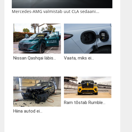
Mercedes-AMG valmistab uut CLA sedaani...
Nissan Qashqai läbis...
Vaata, miks ei...
Ram tõstab Rumble...
Hiina autod ei...