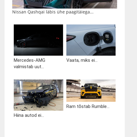
Nissan Qashqai läbis ühe paagitäiega...
Mercedes-AMG
Vaata, miks ei...
valmistab uut...
Ram tõstab Rumble...
Hiina autod ei...