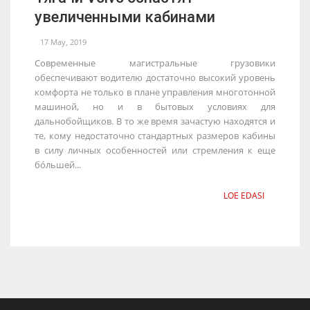
увеличенными кабинами
17 May, 2019
Современные магистральные грузовики
обеспечивают водителю достаточно высокий уровень
комфорта не только в плане управления многотонной
машиной, но и в бытовых условиях для
дальнобойщиков. В то же время зачастую находятся и
те, кому недостаточно стандартных размеров кабины
в силу личных особенностей или стремления к еще
бо́льшей...
LOE EDASI