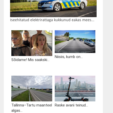
Iseehitatud elektrirattaga kukkunud eakas mees...
Niisiis, kumb on...
Sõidame! Mis saakski...
Tallinna–Tartu maanteel
Raske avarii teinud...
algas...