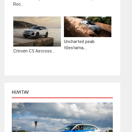
Roc...
Uncharted peab
tõestama,...
Citroën C5 Aircross...
HUVITAV