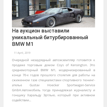
На аукцион выставили
уникальный битурбированный
BMW M1
11 April, 2019
Очередной незаурядный автоэкземпляр готовится к
продаже торговым домом Coys of Kensington. Это
среднемоторный BMW M1, модернизированный в
конце 70-х годов прошлого столетия для работы на
сжиженном газе специалистами спортивного тюнинг-
ателье Gustav Hoecker Sportwagen-Service
GmbH.Автомобиль тогда принадлежал журналисту и
гонщику Харальду Эртлью, который при активном
содействии...