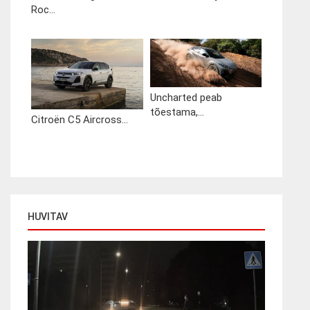
Roc...
Uncharted peab
tõestama,...
Citroën C5 Aircross...
HUVITAV