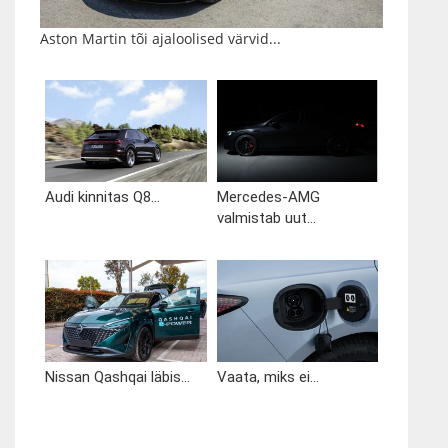
Aston Martin tõi ajaloolised värvid...
Audi kinnitas Q8...
Mercedes-AMG
valmistab uut...
Nissan Qashqai läbis...
Vaata, miks ei...