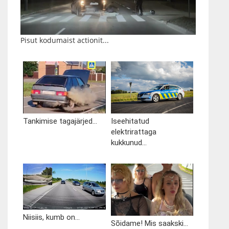
Pisut kodumaist actionit...
Tankimise tagajärjed...
Iseehitatud
elektrirattaga
kukkunud...
Niisiis, kumb on...
Sõidame! Mis saakski...