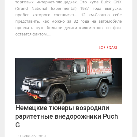
торговых интернет-площадках. Это купе Buick GNX
(Grand National Experimental) 1987 года выпуска,
пробег которого составляет… 12 км.Сложно себе
представить, как можно за 32 года на автомобиле
проехать чуть больше десяти километров, но факт
остается фактом....
LOE EDASI
Немецкие тюнеры возродили
раритетные внедорожники Puch
G
11 February, 2019