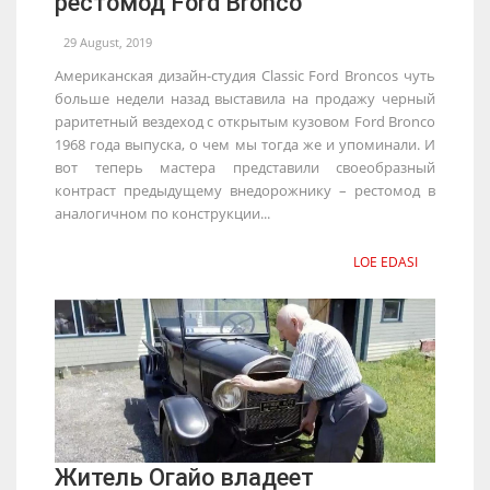
рестомод Ford Bronco
29 August, 2019
Американская дизайн-студия Classic Ford Broncos чуть
больше недели назад выставила на продажу черный
раритетный вездеход с открытым кузовом Ford Bronco
1968 года выпуска, о чем мы тогда же и упоминали. И
вот теперь мастера представили своеобразный
контраст предыдущему внедорожнику – рестомод в
аналогичном по конструкции...
LOE EDASI
Житель Огайо владеет