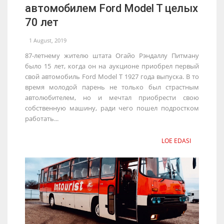
автомобилем Ford Model T целых
70 лет
1 August, 2019
87-летнему жителю штата Огайо Рэндаллу Питману
было 15 лет, когда он на аукционе приобрел первый
свой автомобиль Ford Model T 1927 года выпуска. В то
время молодой парень не только был страстным
автолюбителем, но и мечтал приобрести свою
собственную машину, ради чего пошел подростком
работать...
LOE EDASI