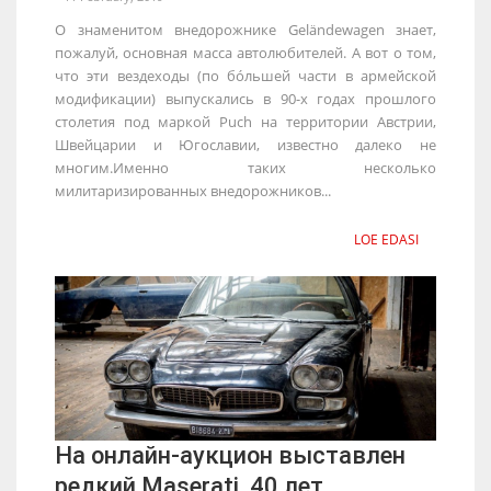
О знаменитом внедорожнике Geländewagen знает,
пожалуй, основная масса автолюбителей. А вот о том,
что эти вездеходы (по бо́льшей части в армейской
модификации) выпускались в 90-х годах прошлого
столетия под маркой Puch на территории Австрии,
Швейцарии и Югославии, известно далеко не
многим.Именно таких несколько
милитаризированных внедорожников...
LOE EDASI
На онлайн-аукцион выставлен
редкий Maserati, 40 лет