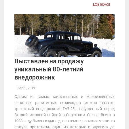
LOE EDASI
Выставлен на продажу
уникальный 80-летний
внедорожник
9 April, 2019
Одним из самых таинственных и малоизвестных
легковых раритетных вездеходов можно назвать
трехосный внедорожник ГАЗ-25, выпущенный перед
Второй мировой войной в Советском Союзе. Всего в
1938 году было создано два экземпляра таких машин в
статусе прототипа, один из которых и «дожил» до