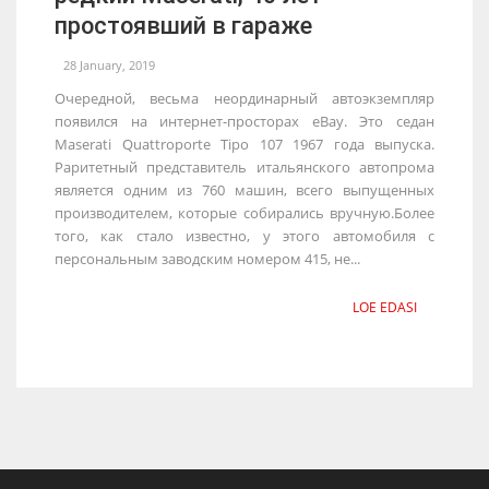
простоявший в гараже
28 January, 2019
Очередной, весьма неординарный автоэкземпляр
появился на интернет-просторах eBay. Это седан
Maserati Quattroporte Tipo 107 1967 года выпуска.
Раритетный представитель итальянского автопрома
является одним из 760 машин, всего выпущенных
производителем, которые собирались вручную.Более
того, как стало известно, у этого автомобиля с
персональным заводским номером 415, не...
LOE EDASI