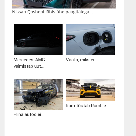
Nissan Qashqai läbis ühe paagitäiega...
Mercedes-AMG
Vaata, miks ei...
valmistab uut...
Ram tõstab Rumble...
Hiina autod ei...