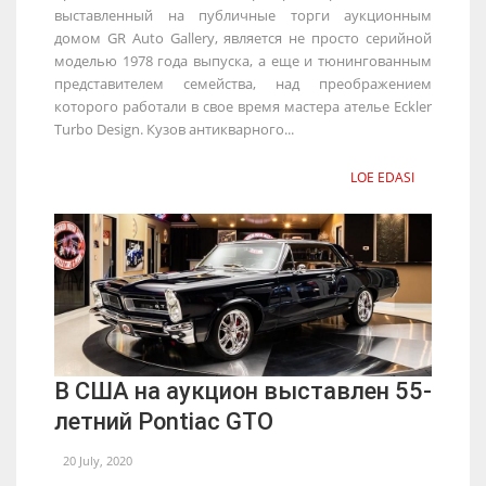
выставленный на публичные торги аукционным
домом GR Auto Gallery, является не просто серийной
моделью 1978 года выпуска, а еще и тюнингованным
представителем семейства, над преображением
которого работали в свое время мастера ателье Eckler
Turbo Design. Кузов антикварного...
LOE EDASI
В США на аукцион выставлен 55-
летний Pontiac GTO
20 July, 2020