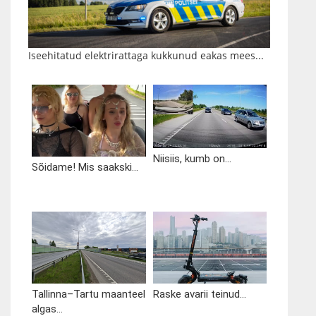
Iseehitatud elektrirattaga kukkunud eakas mees...
Niisiis, kumb on...
Sõidame! Mis saakski...
Tallinna–Tartu maanteel
Raske avarii teinud...
algas...