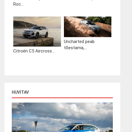
Roc...
Uncharted peab
tõestama,...
Citroën C5 Aircross...
HUVITAV