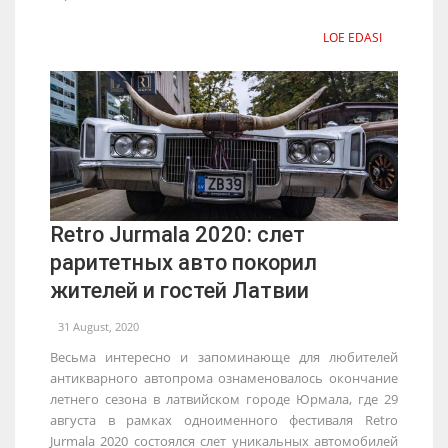
LOE EDASI
Retro Jurmala 2020: слет
раритетных авто покорил
жителей и гостей Латвии
31 August, 2020
Весьма интересно и запоминающе для любителей
антикварного автопрома ознаменовалось окончание
летнего сезона в латвийском городе Юрмала, где 29
августа в рамках одноименного фестиваля Retro
Jurmala 2020 состоялся слет уникальных автомобилей