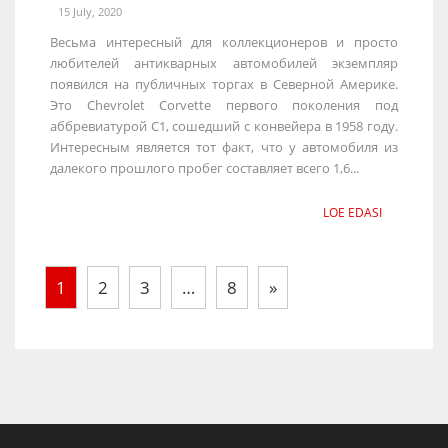
15 July, 2020
Весьма интересный для коллекционеров и просто
любителей антикварных автомобилей экземпляр
появился на публичных торгах в Северной Америке.
Это Chevrolet Corvette первого поколения под
аббревиатурой С1, сошедший с конвейера в 1958 году.
Интересным является тот факт, что у автомобиля из
далекого прошлого пробег составляет всего 1,6...
LOE EDASI
1
2
3
…
8
»