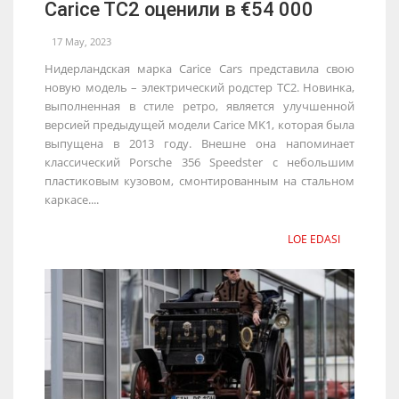
Carice TC2 оценили в €54 000
17 May, 2023
Нидерландская марка Carice Cars представила свою
новую модель – электрический родстер TC2. Новинка,
выполненная в стиле ретро, является улучшенной
версией предыдущей модели Carice MK1, которая была
выпущена в 2013 году. Внешне она напоминает
классический Porsche 356 Speedster с небольшим
пластиковым кузовом, смонтированным на стальном
каркасе....
LOE EDASI