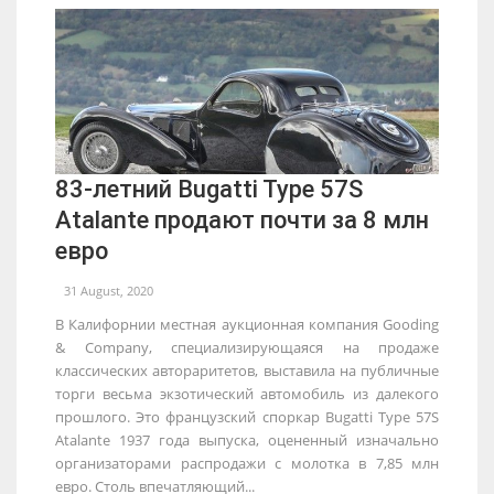
83-летний Bugatti Type 57S
Atalante продают почти за 8 млн
евро
31 August, 2020
В Калифорнии местная аукционная компания Gooding
& Company, специализирующаяся на продаже
классических автораритетов, выставила на публичные
торги весьма экзотический автомобиль из далекого
прошлого. Это французский споркар Bugatti Type 57S
Atalante 1937 года выпуска, оцененный изначально
организаторами распродажи с молотка в 7,85 млн
евро. Столь впечатляющий...