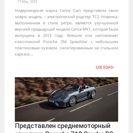
17 May, 2023
Нидерландская марка Carice Cars представила свою
новую модель – электрический родстер TC2. Новинка,
выполненная в стиле ретро, является улучшенной
версией предыдущей модели Carice MK1, которая была
выпущена в 2013 году. Внешне она напоминает
классический Porsche 356 Speedster с небольшим
пластиковым кузовом, смонтированным на стальном
каркасе....
LOE EDASI
Представлен среднемоторный