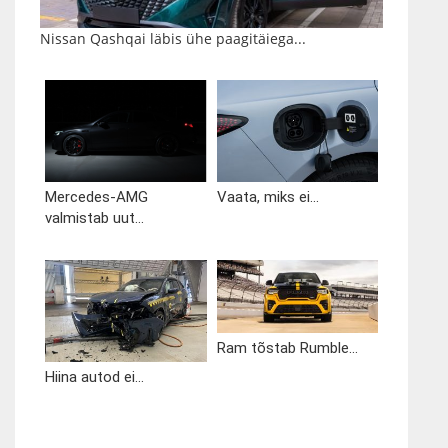
Nissan Qashqai läbis ühe paagitäiega...
Mercedes-AMG
Vaata, miks ei...
valmistab uut...
Ram tõstab Rumble...
Hiina autod ei...