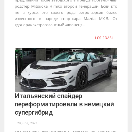
родстер Mitsuoka Himiko второй генерации. Если кто
не в курсе, это своего рода ретро-версия более
известного в народе спорткара Mazda MX-5. От
«донора» экстравагантный «японец»...
LOE EDASI
Итальянский спайдер
переформатировали в немецкий
супергибрид
29 June, 2023
Специалисты тюнинг-ателье Mansory из Германии,