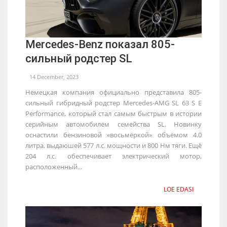
Mercedes-Benz показал 805-
сильный родстер SL
14 December, 2023
Немецкая компания официально представила 805-
сильный гибридный родстер Mercedes-AMG SL 63 S E
Performance, который стал самым быстрым в истории
серийным автомобилем семейства SL. Новинку
оснастили бензиновой «восьмёркой» объёмом 4.0
литра, выдаюшей 577 л.с. мощности и 800 Нм тяги. Ещё
204 л.с. обеспечивает электрический мотор,
расположенный...
LOE EDASI