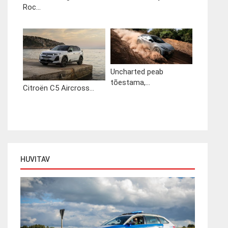
Roc...
Uncharted peab
tõestama,...
Citroën C5 Aircross...
HUVITAV