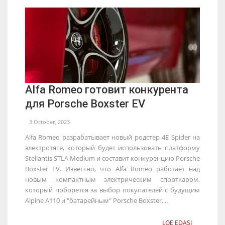
Alfa Romeo готовит конкурента
для Porsche Boxster EV
3 October, 2023
Alfa Romeo разрабатывает новый родстер 4E Spider на
электротяге, который будет использовать платформу
Stellantis STLA Medium и составит конкуренцию Porsche
Boxster EV. Известно, что Alfa Romeo работает над
новым компактным электрическим спорткаром,
который поборется за выбор покупателей с будущим
Alpine A110 и "батарейным" Porsche Boxster....
LOE EDASI