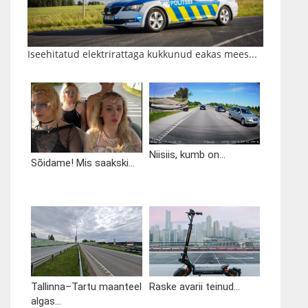
Iseehitatud elektrirattaga kukkunud eakas mees...
Niisiis, kumb on...
Sõidame! Mis saakski...
Tallinna–Tartu maanteel
Raske avarii teinud...
algas...