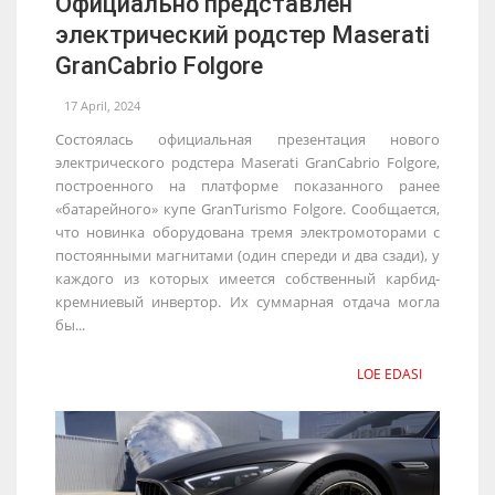
Официально представлен
электрический родстер Maserati
GranCabrio Folgore
17 April, 2024
Состоялась официальная презентация нового
электрического родстера Maserati GranCabrio Folgore,
построенного на платформе показанного ранее
«батарейного» купе GranTurismo Folgore. Сообщается,
что новинка оборудована тремя электромоторами с
постоянными магнитами (один спереди и два сзади), у
каждого из которых имеется собственный карбид-
кремниевый инвертор. Их суммарная отдача могла
бы...
LOE EDASI