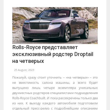
Rolls-Royce представляет
эксклюзивный родстер Droptail
на четверых
25 August, 2023
Пожалуй, сразу стоит уточнить – «на четверых» – это
не вместимость салона машины, а всего будет
выпущено лишь четыре экземпляра уникальных
двухместных родстеров специалистами подразделения
Rolls-Royce Coachbuilt. И пока рассекречены только два
из них. К выходу каждого автомобиля подготовили
отдельный пресс-релиз с подробнейшим описанием