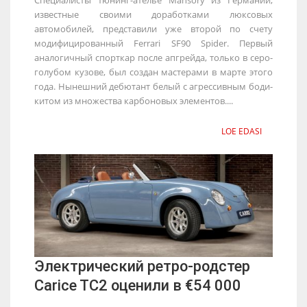
известные своими доработками люксовых
автомобилей, представили уже второй по счету
модифицированный Ferrari SF90 Spider. Первый
аналогичный спорткар после апгрейда, только в серо-
голубом кузове, был создан мастерами в марте этого
года. Нынешний дебютант белый с агрессивным боди-
китом из множества карбоновых элементов....
LOE EDASI
Электрический ретро-родстер
Carice TC2 оценили в €54 000