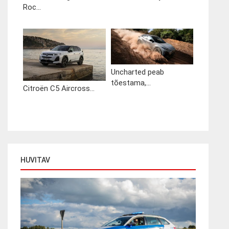
Roc...
Uncharted peab
tõestama,...
Citroën C5 Aircross...
HUVITAV