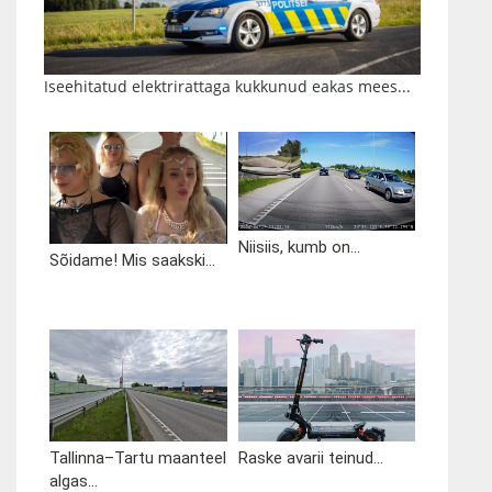
Iseehitatud elektrirattaga kukkunud eakas mees...
Niisiis, kumb on...
Sõidame! Mis saakski...
Tallinna–Tartu maanteel
Raske avarii teinud...
algas...