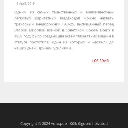
9 April, 2019
Одним из самых таинственных и малоизвестных
легковых раритетных вездеходов можно назвать
трехосный внедорожник ГАЗ-25, выпущенный перед
Второй мировой войной в Советском Союзе. Всего в
1938 году было создано два экземпляра таких машин в
статусе прототипа, один из которых и «дожил» до
наших дней. Причем, усилиями...
LOE EDASI
Copyright © 2024 Auto.pub - Kõik õigused hõivatud