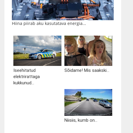
Hiina piirab aku kasutatava energia...
Iseehitatud
Sõidame! Mis saakski...
elektrirattaga
kukkunud...
Niisiis, kumb on...