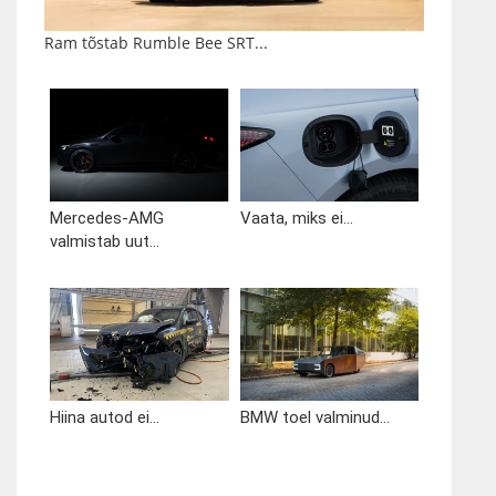
Ram tõstab Rumble Bee SRT...
Mercedes-AMG
Vaata, miks ei...
valmistab uut...
Hiina autod ei...
BMW toel valminud...