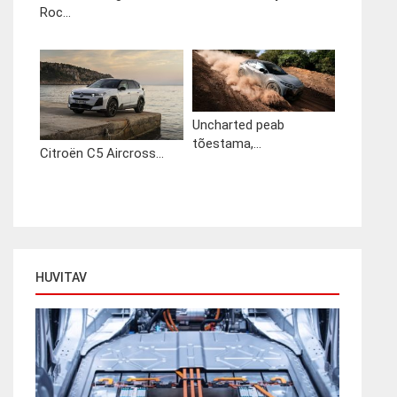
Roc...
Uncharted peab
tõestama,...
Citroën C5 Aircross...
HUVITAV