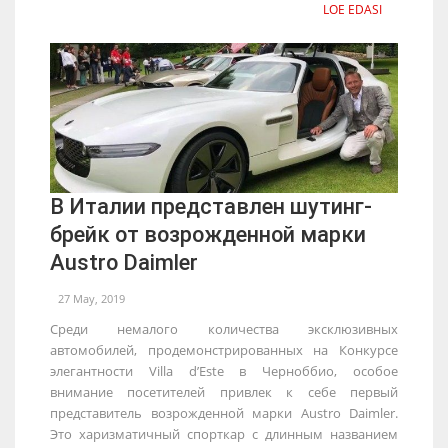
LOE EDASI
В Италии представлен шутинг-
брейк от возрожденной марки
Austro Daimler
27 May, 2019
Среди немалого количества эксклюзивных
автомобилей, продемонстрированных на Конкурсе
элегантности Villa d’Este в Черноббио, особое
внимание посетителей привлек к себе первый
представитель возрожденной марки Austro Daimler.
Это харизматичный спорткар с длинным названием