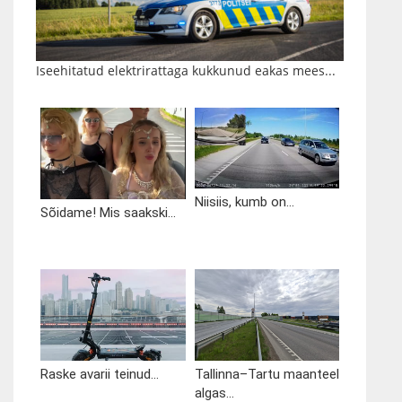
Iseehitatud elektrirattaga kukkunud eakas mees...
Niisiis, kumb on...
Sõidame! Mis saakski...
Raske avarii teinud...
Tallinna–Tartu maanteel
algas...