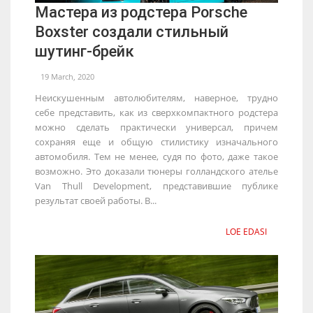
Мастера из родстера Porsche
Boxster создали стильный
шутинг-брейк
19 March, 2020
Неискушенным автолюбителям, наверное, трудно
себе представить, как из сверхкомпактного родстера
можно сделать практически универсал, причем
сохраняя еще и общую стилистику изначального
автомобиля. Тем не менее, судя по фото, даже такое
возможно. Это доказали тюнеры голландского ателье
Van Thull Development, представившие публике
результат своей работы. В...
LOE EDASI