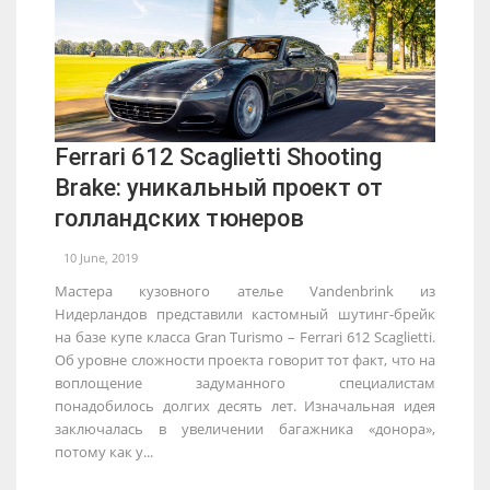
Ferrari 612 Scaglietti Shooting
Brake: уникальный проект от
голландских тюнеров
10 June, 2019
Мастера кузовного ателье Vandenbrink из
Нидерландов представили кастомный шутинг-брейк
на базе купе класса Gran Turismo – Ferrari 612 Scaglietti.
Об уровне сложности проекта говорит тот факт, что на
воплощение задуманного специалистам
понадобилось долгих десять лет. Изначальная идея
заключалась в увеличении багажника «донора»,
потому как у...