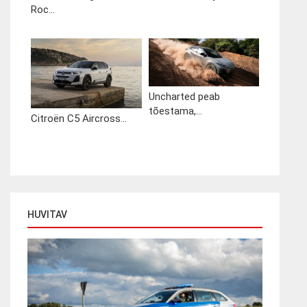
Roc...
Uncharted peab
tõestama,...
Citroën C5 Aircross...
HUVITAV