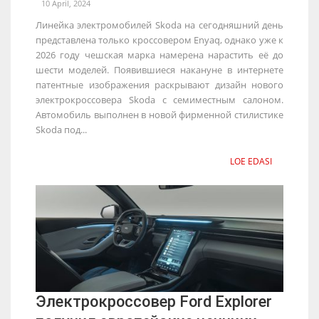
10 April, 2024
Линейка электромобилей Skoda на сегодняшний день
представлена только кроссовером Enyaq, однако уже к
2026 году чешская марка намерена нарастить её до
шести моделей. Появившиеся накануне в интернете
патентные изображения раскрывают дизайн нового
электрокроссовера Skoda с семиместным салоном.
Автомобиль выполнен в новой фирменной стилистике
Skoda под...
LOE EDASI
Электрокроссовер Ford Explorer