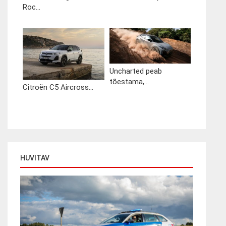
Roc...
Uncharted peab
tõestama,...
Citroën C5 Aircross...
HUVITAV