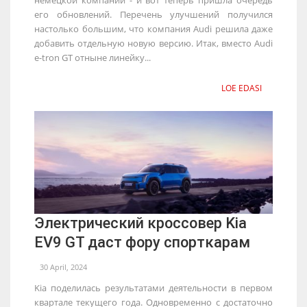
его обновлений. Перечень улучшений получился
настолько большим, что компания Audi решила даже
добавить отдельную новую версию. Итак, вместо Audi
e-tron GT отныне линейку...
LOE EDASI
Электрический кроссовер Kia
EV9 GT даст фору спорткарам
30 April, 2024
Kia поделилась результатами деятельности в первом
квартале текущего года. Одновременно с достаточно