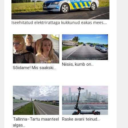
Iseehitatud elektrirattaga kukkunud eakas mees...
Niisiis, kumb on...
Sõidame! Mis saakski...
Tallinna–Tartu maanteel
Raske avarii teinud...
algas...