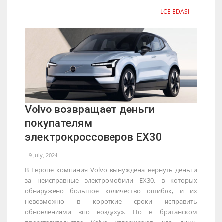
LOE EDASI
Volvo возвращает деньги
покупателям
электрокроссоверов EX30
9 July, 2024
В Европе компания Volvo вынуждена вернуть деньги
за неисправные электромобили EX30, в которых
обнаружено большое количество ошибок, и их
невозможно в короткие сроки исправить
обновлениями «по воздуху». Но в британском
представительстве Volvo утверждают, что лишь