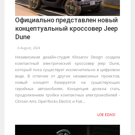
Официально представлен новый
концептуальный кроссовер Jeep
Dune
6 August, 2024
Независимая дизайн-студия Klissarov Design создала
компактный электрический кроссовер Jeep Dune,
который пока существует исключительно в цифровом
виде. В отличие от других независимых проектов,
новый концепт базируется на существующих
серийных автомобилях. Концепция должна стать
продолжением тройки компактных электромобилей -
Citroen Ami, Opel Rocks Electric и Fiat...
LOE EDASI