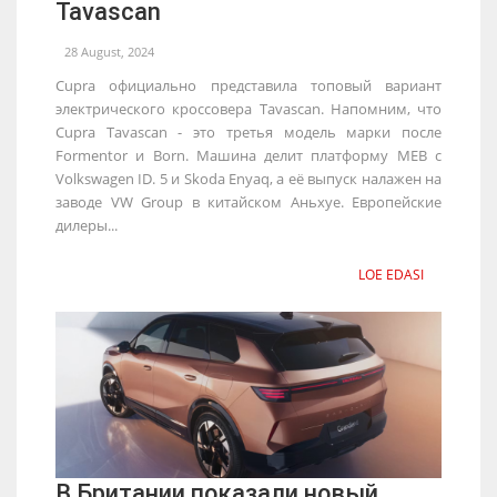
Tavascan
28 August, 2024
Cupra официально представила топовый вариант
электрического кроссовера Tavascan. Напомним, что
Cupra Tavascan - это третья модель марки после
Formentor и Born. Машина делит платформу MEB с
Volkswagen ID. 5 и Skoda Enyaq, а её выпуск налажен на
заводе VW Group в китайском Аньхуе. Европейские
дилеры...
LOE EDASI
В Британии показали новый