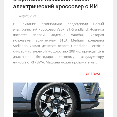
электрический кроссовер с ИИ
19 August, 2024
В Британии официально представили новый
электрический кроссовер Vauxhall Grandland. Новинка
является первой моделью Vauxhall, которая
использует архитектуру STLA Medium концерна
Stellantis. Самая дешевая версия Grandland Electric с
силовой установкой мощностью 208 л.с. приводится в
движение благодаря тяговому аккумулятору
емкостью 73 кВт*ч. Машина может проезжать на...
LOE EDASI