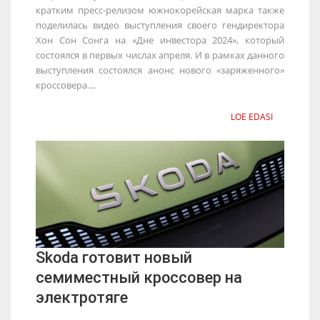
кратким пресс-релизом южнокорейская марка также
поделилась видео выступления своего гендиректора
Хон Сон Сонга на «Дне инвестора 2024», который
состоялся в первых числах апреля. И в рамках данного
выступления состоялся анонс нового «заряженного»
кроссовера....
LOE EDASI
Skoda готовит новый
семиместный кроссовер на
электротяге