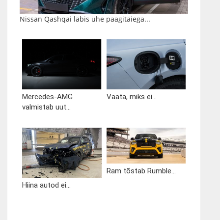
Nissan Qashqai läbis ühe paagitäiega...
Mercedes-AMG
Vaata, miks ei...
valmistab uut...
Ram tõstab Rumble...
Hiina autod ei...