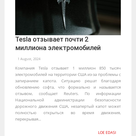
Tesla отзывает почти 2
миллиона электромобилей
1 August, 2024
Компания Tesla отзывает 1 миллион 850 тысяч
электромобилей на территории США из-за проблемы с
запиранием капота. Ситуацию решат благодаря
обновлению софта, что формально и называется
отзывом, сообщает Reuters. По информации
Национальной администрации безопасности
дорожного движения США, незапертый капот может
полностью открыться во время движения,
перекрывая...
LOE EDASI