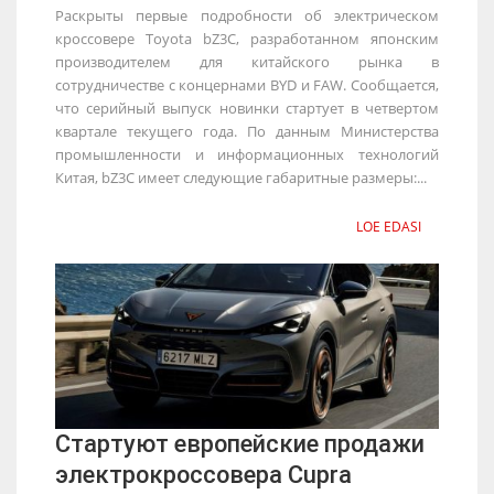
Раскрыты первые подробности об электрическом
кроссовере Toyota bZ3C, разработанном японским
производителем для китайского рынка в
сотрудничестве с концернами BYD и FAW. Сообщается,
что серийный выпуск новинки стартует в четвертом
квартале текущего года. По данным Министерства
промышленности и информационных технологий
Китая, bZ3C имеет следующие габаритные размеры:...
LOE EDASI
Стартуют европейские продажи
электрокроссовера Cupra