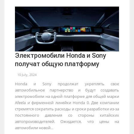
Электромобили Honda и Sony
получат общую платформу
10 July, 2024
Honda и Sony продолжат укреплять свое
автомобильное партнерство и будут создавать
электромобили на одной платформе для общей марки
Afeela и фирменной линейки Honda 0. Две компании
стремятся сократить расходы и сроки разработки из-за
постоянного давления со стороны китайских
автопроизводителей. Ожидается, что цены на
автомобили новой...