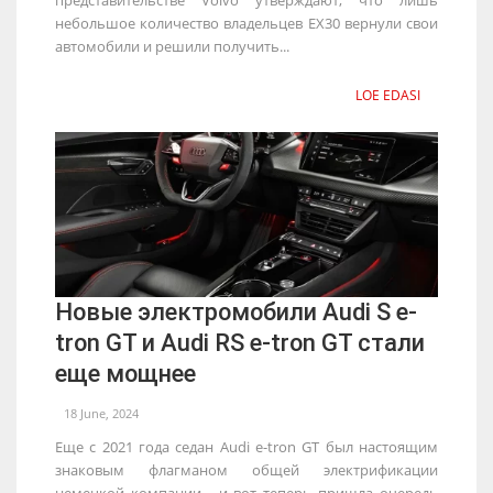
небольшое количество владельцев EX30 вернули свои
автомобили и решили получить...
LOE EDASI
Новые электромобили Audi S e-
tron GT и Audi RS e-tron GT стали
еще мощнее
18 June, 2024
Еще с 2021 года седан Audi e-tron GT был настоящим
знаковым флагманом общей электрификации
немецкой компании - и вот теперь пришла очередь