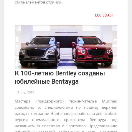
стиле элементов отличий...
LOE EDASI
К 100-летию Bentley созданы
юбилейные Bentayga
3 July, 2019
Мастера «придворного» тюнинг-ателье Mulliner,
совместно со специалистами по пошиву верхней
одежды компании Huntsman, разработали две особые
версии премиального кроссовера Bentayga под
названием Businessman и Sportsman. Представлению
юбилейных моделей, собранных в честь 100-летия