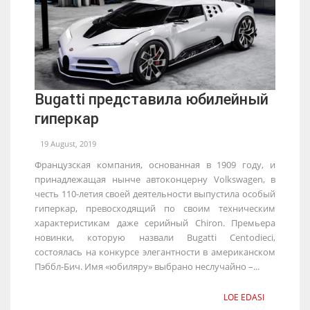
Bugatti представила юбилейный
гиперкар
19 August, 2019
Французская компания, основанная в 1909 году, и
принадлежащая нынче автоконцерну Volkswagen, в
честь 110-летия своей деятельности выпустила особый
гиперкар, превосходящий по своим техническим
характеристикам даже серийный Chiron. Премьера
новинки, которую назвали Bugatti Centodieci,
состоялась на конкурсе элегантности в американском
Пэббл-Бич. Имя «юбиляру» выбрано неслучайно –...
LOE EDASI