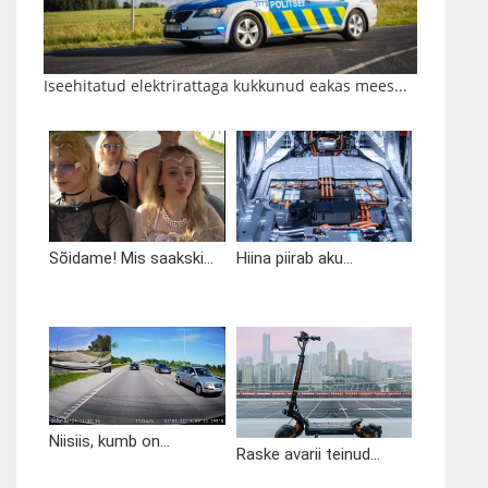
Iseehitatud elektrirattaga kukkunud eakas mees...
Sõidame! Mis saakski...
Hiina piirab aku...
Niisiis, kumb on...
Raske avarii teinud...