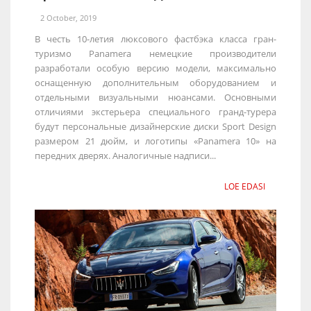
2 October, 2019
В честь 10-летия люксового фастбэка класса гран-
туризмо Panamera немецкие производители
разработали особую версию модели, максимально
оснащенную дополнительным оборудованием и
отдельными визуальными нюансами. Основными
отличиями экстерьера специального гранд-турера
будут персональные дизайнерские диски Sport Design
размером 21 дюйм, и логотипы «Panamera 10» на
передних дверях. Аналогичные надписи...
LOE EDASI