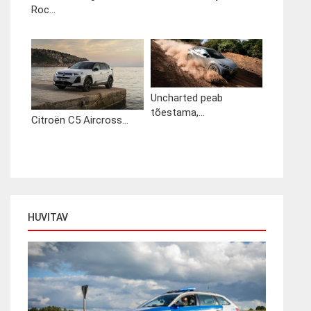
Roc...
Uncharted peab
tõestama,...
Citroën C5 Aircross...
HUVITAV