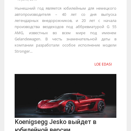
Нынешний год является юбилейным для немецкого
автопроизводителя – 40 лет со дня выпуска
легендарных внедорожников, и 20 лет с начала
производства вездеходов под аббревиатурой G 55
AMG, известных во всем мире под именем
Gelandewagen. В честь знаменательной даты в
компании разработали особое исполнение модели
Stronger...
LOE EDASI
Koenigsegg Jesko выйдет в
юбилейной версии