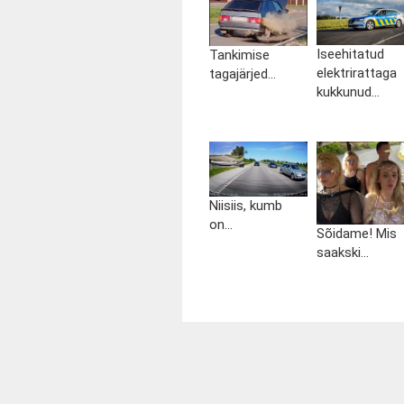
Iseehitatud
Tankimise
elektrirattaga
tagajärjed...
kukkunud...
Niisiis, kumb
on...
Sõidame! Mis
saakski...