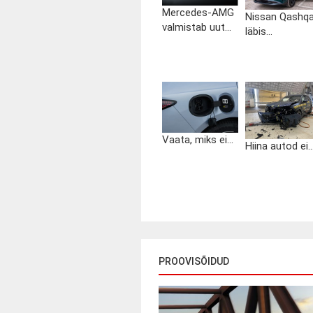
Mercedes-AMG
Nissan Qashqa
valmistab uut...
läbis...
Vaata, miks ei...
Hiina autod ei..
PROOVISÕIDUD