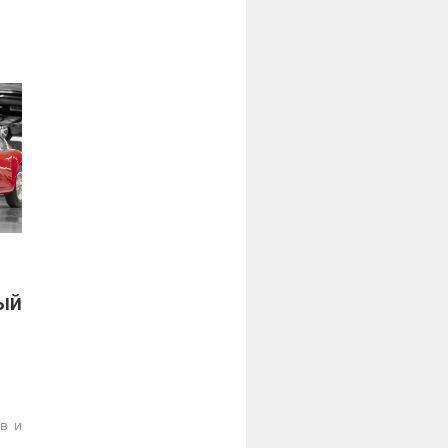
ый
в и