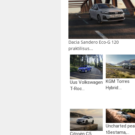
Dacia Sandero Eco-G 120
praktilisus...
KGM Torres
Uus Volkswagen
Hybrid:...
T-Roc...
Uncharted pea
tõestama,...
Citroën C5