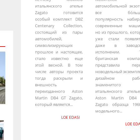
итальянского ателье
автомобильной экзот
Zagato готовится
все бо́льш
особый комплект DBZ
популярность набир
Centenary Collection,
современные маши
состоящий из пары
но из прошлого, кот
автомобилей,
уже стали появлят
символизирующих
даже в заводс
прошлое и настоящее,
исполнении. Т
стало известно еще
британская компа
этой весной. В том
представила пер
числе авторы проекта
новодельный экземпл
тогда раскрыли и
дизайном рабо
внешность
знаменитого
переизданного Aston
итальянского атель
Martin DB4 GT Zagato,
Aston Martin DB4
который является...
Zagato образца 1960
модельного...
LOE EDASI
LOE EDA