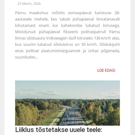
25 March, 2026
Pärnu maakohus mõistis esmaspäeval karistuse 28-
aastasele mehele, kes tabati pühapäeval linnatänavalt
kihutamast enam kui kahekordse lubatud kiirusega.
Möödunud pühapäeval fikseeris politseipatrull Pärnu
linnas sõiduauto Volkswagen Golf kiiruseks 136 km/h alas,
kus suurim lubatud sõidukiirus on 50 km/h. Sõidukijuht
eiras politsei peatumismärguannet ja üritas põgeneda,
suundudes...
LOE EDASI
Liiklus tõstetakse uuele teele: