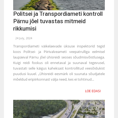
Politsei ja Transpordiameti kontroll
Pärnu jõel tuvastas mitmeid
rikkumisi
24 July, 2024
Transpordiameti väikelaevade üksuse inspektorid tegid
koos Politsei- ja Piirivalveameti veepatrulliga eelmisel
laupäeval Pärnu jõel ühisreidi seoses sõudmisvõistlusega.
Kuigi reidi fookus oli ennetaval ja suunaval tegevusel,
tuvastati selle käigus kaheksast kontrollitud veesõidukist
puudusi kuuel. „Ühisreidi eesmärk oli suunata sõudjatele
mõeldud eripiirkonnast välja need, kes ei tohtinud...
LOE EDASI