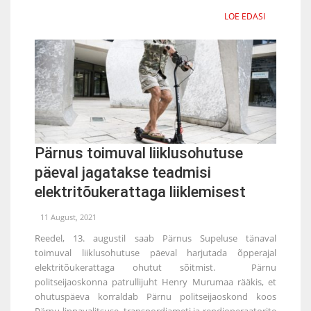
LOE EDASI
Pärnus toimuval liiklusohutuse
päeval jagatakse teadmisi
elektritõukerattaga liiklemisest
11 August, 2021
Reedel, 13. augustil saab Pärnus Supeluse tänaval
toimuval liiklusohutuse päeval harjutada õpperajal
elektritõukerattaga ohutut sõitmist. Pärnu
politseijaoskonna patrullijuht Henry Murumaa rääkis, et
ohutuspäeva korraldab Pärnu politseijaoskond koos
Pärnu linnavalitsuse, transpordiameti ja rendioperaatorite