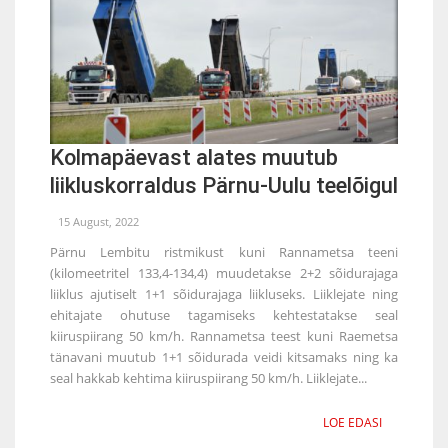
Kolmapäevast alates muutub
liikluskorraldus Pärnu-Uulu teelõigul
15 August, 2022
Pärnu Lembitu ristmikust kuni Rannametsa teeni
(kilomeetritel 133,4-134,4) muudetakse 2+2 sõidurajaga
liiklus ajutiselt 1+1 sõidurajaga liikluseks. Liiklejate ning
ehitajate ohutuse tagamiseks kehtestatakse seal
kiiruspiirang 50 km/h. Rannametsa teest kuni Raemetsa
tänavani muutub 1+1 sõidurada veidi kitsamaks ning ka
seal hakkab kehtima kiiruspiirang 50 km/h. Liiklejate...
LOE EDASI