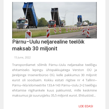
Pärnu‒Uulu neljarealine teelõik
maksab 30 miljonit
15 June, 2022
Transpordiamet sõlmib Pärnu‒Uulu neljarealise teelõigu
ehitamiseks lepingu ühispakkujatega Verston OÜ ja
Järelpinge Inseneribüroo OÜ, kelle pakkumus 30 miljonit
eurot oli soodsaim. Kokku esitati riigitee nr 4 Tallinn‒
Pärnu‒Ikla kilomeetrite 133,4-143 Pärnu‒Uulu 2+2 teelõigu
ehitamise riigihankele kuus pakkumist, mille keskmine
maksumus jäi suurusjärku 35,5 miljonit eurot. Ehitustöid...
LOE EDASI