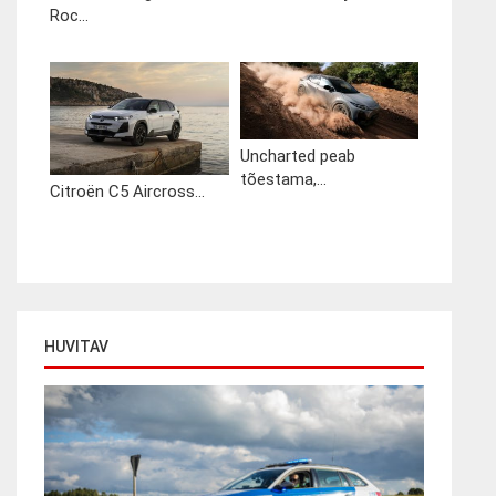
Roc...
Uncharted peab
tõestama,...
Citroën C5 Aircross...
HUVITAV