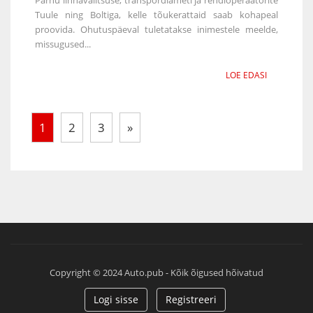
Tuule ning Boltiga, kelle tõukerattaid saab kohapeal
proovida. Ohutuspäeval tuletatakse inimestele meelde,
missugused...
LOE EDASI
1
2
3
»
Copyright © 2024 Auto.pub - Kõik õigused hõivatud
Logi sisse
Registreeri