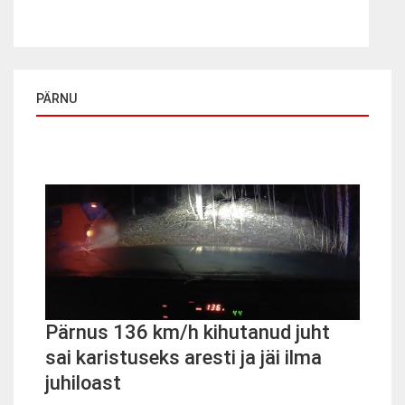
PÄRNU
Pärnus 136 km/h kihutanud juht
sai karistuseks aresti ja jäi ilma
juhiloast