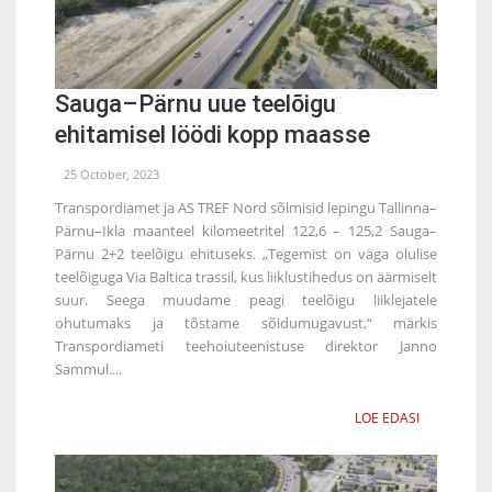
Sauga–Pärnu uue teelõigu
ehitamisel löödi kopp maasse
25 October, 2023
Transpordiamet ja AS TREF Nord sõlmisid lepingu Tallinna–
Pärnu–Ikla maanteel kilomeetritel 122,6 – 125,2 Sauga–
Pärnu 2+2 teelõigu ehituseks. „Tegemist on väga olulise
teelõiguga Via Baltica trassil, kus liiklustihedus on äärmiselt
suur. Seega muudame peagi teelõigu liiklejatele
ohutumaks ja tõstame sõidumugavust,“ märkis
Transpordiameti teehoiuteenistuse direktor Janno
Sammul....
LOE EDASI