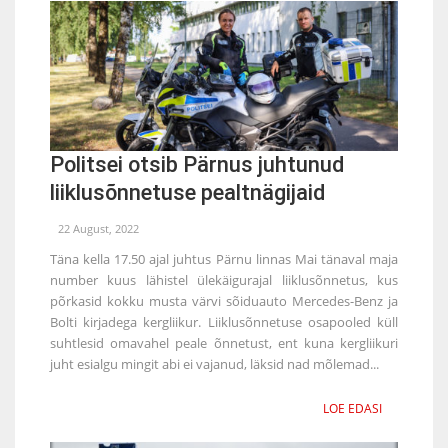
Politsei otsib Pärnus juhtunud
liiklusõnnetuse pealtnägijaid
22 August, 2022
Täna kella 17.50 ajal juhtus Pärnu linnas Mai tänaval maja
number kuus lähistel ülekäigurajal liiklusõnnetus, kus
põrkasid kokku musta värvi sõiduauto Mercedes-Benz ja
Bolti kirjadega kergliikur. Liiklusõnnetuse osapooled küll
suhtlesid omavahel peale õnnetust, ent kuna kergliikuri
juht esialgu mingit abi ei vajanud, läksid nad mõlemad...
LOE EDASI