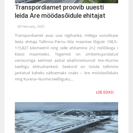
Transpordiamet proovib uuesti
leida Are möödasõidule ehitajat
28 February, 2025
Transpordiamet avas uue riigihanke, millega soovitkase
leida ehitaja Tallinna–Pärnu–Ikla maantee lõigule 108,5–
115,827 kilomeetril ning selle ehitamine 2+2 ristlõikega I
klassi maanteeks. Tegemist on ümberkujundatud
versiooniga eelmisel aastal ebaõnnestunud Are–Nurme
teelõigu ehitushankest. Seekord on tööde tellimine
jaotatud kaheks väiksemaks osaks – Are möödasõiduks
ning Kurena–Nurme teelõiguks,...
LOE EDASI