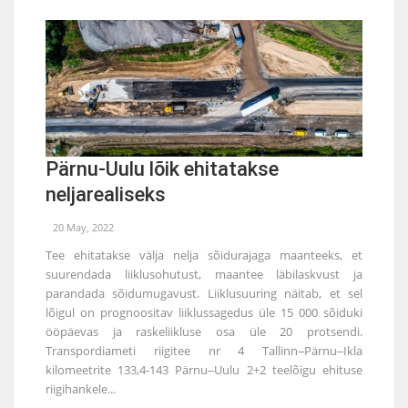
Pärnu-Uulu lõik ehitatakse
neljarealiseks
20 May, 2022
Tee ehitatakse välja nelja sõidurajaga maanteeks, et
suurendada liiklusohutust, maantee läbilaskvust ja
parandada sõidumugavust. Liiklusuuring näitab, et sel
lõigul on prognoositav liiklussagedus üle 15 000 sõiduki
ööpäevas ja raskeliikluse osa üle 20 protsendi.
Transpordiameti riigitee nr 4 Tallinn‒Pärnu‒Ikla
kilomeetrite 133,4-143 Pärnu‒Uulu 2+2 teelõigu ehituse
riigihankele...