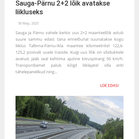
Sauga-Pärnu 2+2 lõik avatakse
liikluseks
30 May, 2025
Sauga ja Pärnu vahele kerkiv uus 2+2 maanteelõik astub
suure sammu edasi: täna ennelõunal suunatakse kogu
liiklus Tallinna-Pärnu-Ikla maantee kilomeetritel 122,6-
125,2 püsivalt uuele trassile. Kuigi uus lõik on sõidukitele
avatud, jääb seal kehtima ajutine kiiruspiirang 50 km/h.
Transpordiamet palub kõigil liiklejatel olla eriti
tähelepanelikud ning...
LOE EDASI