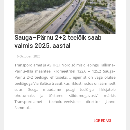
Sauga–Pärnu 2+2 teelõik saab
valmis 2025. aastal
6 October, 2023
Transpordiamet ja AS TREF Nord sõlmisid lepingu Tallinna–
Pärnu–Ikla maanteel kilomeetritel 122,6 – 125,2 Sauga–
Pärnu 2+2 teelõigu ehituseks. „Tegemist on väga olulise
teelõiguga Via Baltica trassil, kus liiklustihedus on äärmiselt
suur. Seega muudame peagi teelõigu liiklejatele
ohutumaks ja tõstame sõidumugavust,“ märkis
Transpordiameti teehoiuteenistuse direktor Janno
Sammul....
LOE EDASI