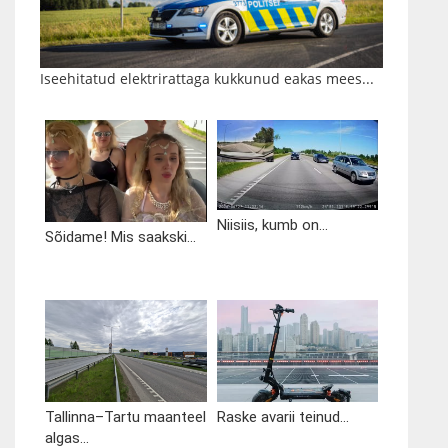
Iseehitatud elektrirattaga kukkunud eakas mees...
Niisiis, kumb on...
Sõidame! Mis saakski...
Tallinna–Tartu maanteel
Raske avarii teinud...
algas...