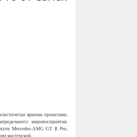
тилистически яркими проектами,
предельного мировосприятия.
ткупе Mercedes-AMG GT R Pro,
ми мастерской.