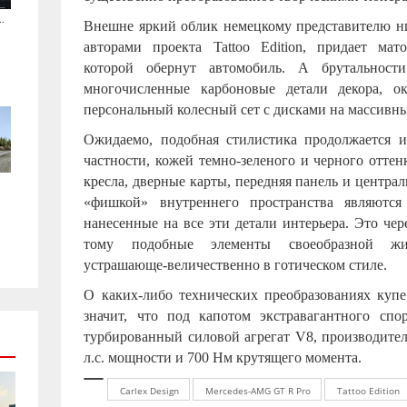
.
Внешне яркий облик немецкому представителю ни
авторами проекта Tattoo Edition, придает мато
которой обернут автомобиль. А брутальност
многочисленные карбоновые детали декора, 
персональный колесный сет с дисками на массивн
Ожидаемо, подобная стилистика продолжается и
частности, кожей темно-зеленого и черного отте
кресла, дверные карты, передняя панель и централ
«фишкой» внутреннего пространства являются
нанесенные на все эти детали интерьера. Это че
тому подобные элементы своеобразной жи
устрашающе-величественно в готическом стиле.
О каких-либо технических преобразованиях куп
значит, что под капотом экстравагантного спор
турбированный силовой агрегат
V
8, производител
л.с. мощности и 700 Нм крутящего момента.
Carlex Design
Mercedes-AMG GT R Pro
Tattoo Edition