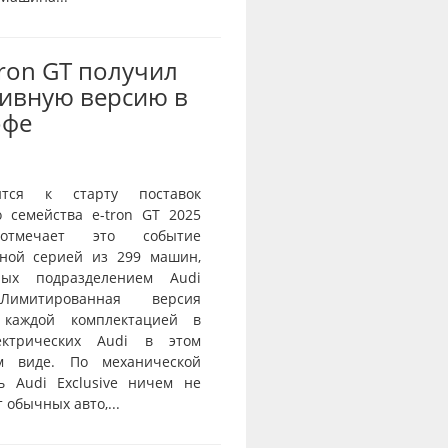
Tron GT получил
ивную версию в
офе
ится к старту поставок
о семейства e-tron GT 2025
тмечает это событие
ной серией из 299 машин,
нных подразделением Audi
 Лимитированная версия
 каждой комплектацией в
ектрических Audi в этом
ом виде. По механической
ь Audi Exclusive ничем не
 обычных авто,...