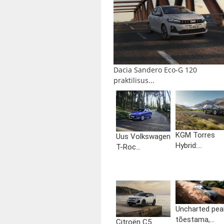
Dacia Sandero Eco-G 120
praktilisus...
KGM Torres
Uus Volkswagen
Hybrid:...
T-Roc...
Uncharted pea
tõestama,...
Citroën C5