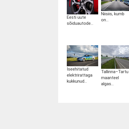
Niisiis, kumb
Eesti uute
on...
sõiduautode...
Iseehitatud
Tallinna–Tartu
elektrirattaga
maanteel
kukkunud...
algas...