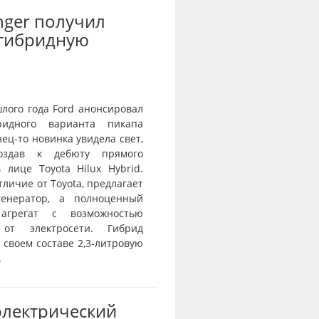
nger получил
-гибридную
лого года Ford анонсировал
ридного варианта пикапа
нец-то новинка увидела свет,
оздав к дебюту прямого
 лице Toyota Hilux Hybrid.
отличие от Toyota, предлагает
генератор, а полноценный
агрегат с возможностью
 от электросети. Гибрид
 своем составе 2,3-литровую
.
электрический