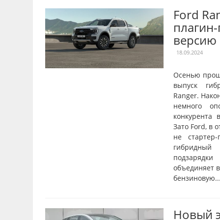
Ford Ra
плагин
версию
18.09.2024
Осенью прош
выпуск гиб
Ranger. Нако
немного оп
конкурента в
Зато Ford, в 
не стартер-
гибридный 
подзарядки
объединяет в
бензиновую..
Новый 