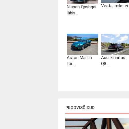
Vaata, miks ei..
Nissan Qashqai
läbis...
Aston Martin
Audi kinnitas
tõi...
Q8...
PROOVISÕIDUD