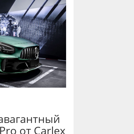
травагантный
ro от Carlex