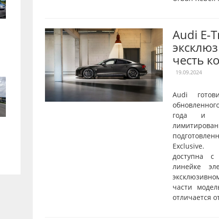
Audi E-
эксклюз
честь к
19.09.2024
Audi готов
обновленног
года и о
лимитирован
подготовле
Exclusive.
доступна с
линейке эл
эксклюзивн
части модел
отличается от