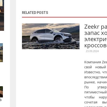
RELATED POSTS
Zeekr р
запас х
электри
кроссов
23.09.2024
Компания Ze
свой новый
Известно, чт
впоследстви
рынке, начи
По утверж
пятиместны
чтобы нару
b
сочетая вы