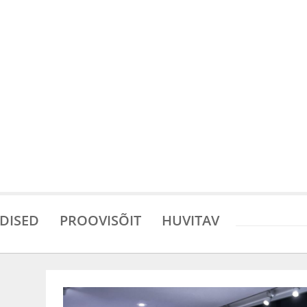
DISED
PROOVISÕIT
HUVITAV