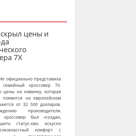
аскрыл цены и
ода
ческого
ера 7X
ekr официально представила
 семейный кроссовер 7X.
о цены на новинку, которая
и появится на европейском
наются от 32 500 долларов.
дению производителя,
й кроссовер был «создан,
шить статус-кво, искусно
сококлассный комфорт с