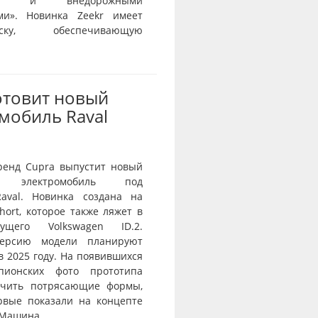
тью и внедорожными
ми». Новинка Zeekr имеет
веску, обеспечивающую
отовит новый
мобиль Raval
ренд Cupra выпустит новый
й электромобиль под
aval. Новинка создана на
ort, которое также ляжет в
ущего Volkswagen ID.2.
ерсию модели планируют
в 2025 году. На появившихся
пионских фото прототипа
ичить потрясающие формы,
рвые показали на концепте
 Машина...