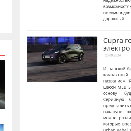
надежнос
возможностя
пневмопод
дорожный...
Cupra г
электро
20.09.2024
Испанский б
компактны
названием R
шасси MEB Sh
основу буд
Серийную в
представить 
накануне ш
можно разл
которые впе
Urban Rebel.