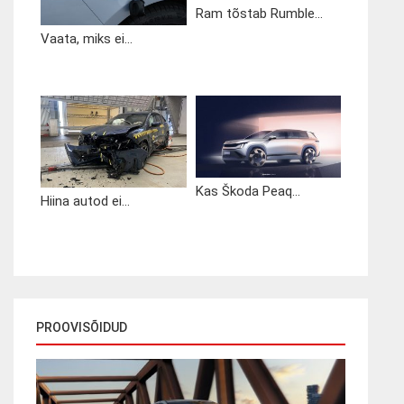
Ram tõstab Rumble...
Vaata, miks ei...
Kas Škoda Peaq...
Hiina autod ei...
PROOVISÕIDUD