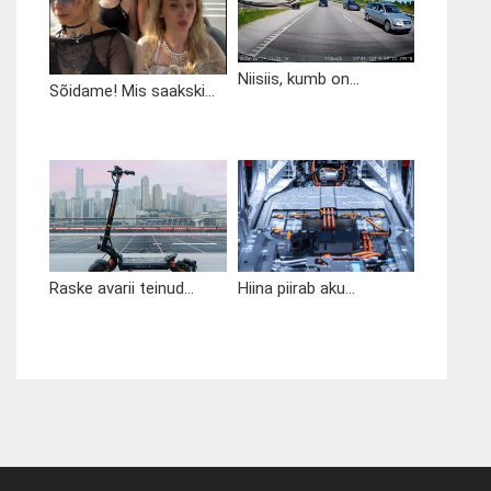
Niisiis, kumb on...
Sõidame! Mis saakski...
Raske avarii teinud...
Hiina piirab aku...